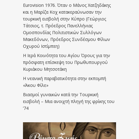
Eurovision 1976. Όταν ο Μάνος Χατζηδάκης
και η Μαρίζα Κοχ κατακεραύνωσαν την
τουρκική εισβολή στην Κύπρο (Γεώργιος
Τάτσιος, τ. Πρόεδρος Πανελλήνιας
Ομοσπονδίας Πολιτιστικών Συλλόγων
Μακεδόνων, Πρόεδρος Συνδέσμου Φίλων
Οχυρού Ιστίμπεη)
Η Ιερά Κοινότητα του Αγίου Όρους για την
πρόσφατη επίσκεψη του Πρωθυπουργού
Κυριάκου Μητσοτάκη
Η νεανική παραβατικότητα στην εκπομπή
«Άκου Φίλε»
Βιασμοί γυναικών κατά την Τουρκική
εισβολή – Μια ανοιχτή πληγή της φρίκης του
’74