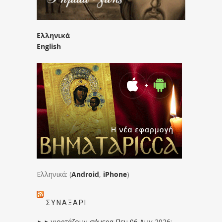
Ελληνικά
English
Ελληνικά: (
Android
,
iPhone
)
ΣΥΝΑΞΆΡΙ
►►γιορτάζουν σήμερα Πεμ 06 Αυγ 2026: