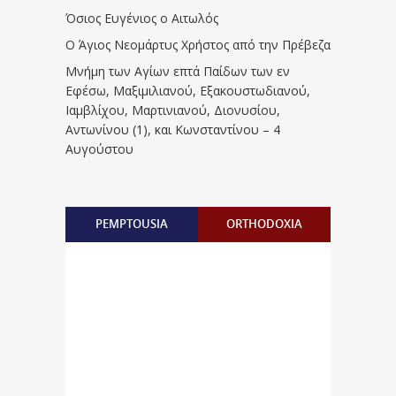
Όσιος Ευγένιος ο Αιτωλός
Ο Άγιος Νεομάρτυς Χρήστος από την Πρέβεζα
Μνήμη των Aγίων επτά Παίδων των εν
Eφέσω, Mαξιμιλιανού, Eξακουστωδιανού,
Iαμβλίχου, Mαρτινιανού, Διονυσίου,
Aντωνίνου (1), και Kωνσταντίνου – 4
Αυγούστου
PEMPTOUSIA
ORTHODOXIA