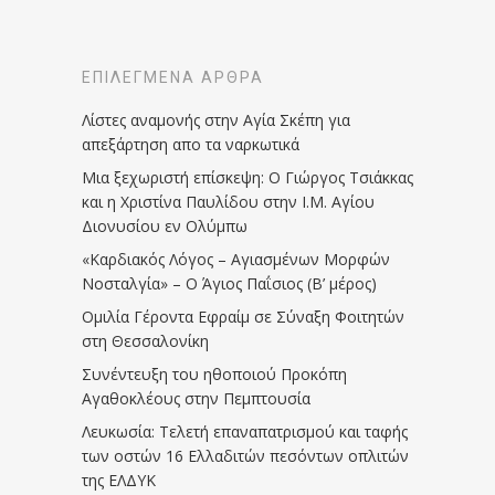
ΕΠΙΛΕΓΜΈΝΑ ΆΡΘΡΑ
Λίστες αναμονής στην Αγία Σκέπη για
απεξάρτηση απο τα ναρκωτικά
Μια ξεχωριστή επίσκεψη: Ο Γιώργος Τσιάκκας
και η Χριστίνα Παυλίδου στην Ι.Μ. Αγίου
Διονυσίου εν Ολύμπω
«Καρδιακός Λόγος – Αγιασμένων Μορφών
Νοσταλγία» – Ο Άγιος Παΐσιος (Β’ μέρος)
Ομιλία Γέροντα Εφραίμ σε Σύναξη Φοιτητών
στη Θεσσαλονίκη
Συνέντευξη του ηθοποιού Προκόπη
Αγαθοκλέους στην Πεμπτουσία
Λευκωσία: Τελετή επαναπατρισμού και ταφής
των οστών 16 Ελλαδιτών πεσόντων οπλιτών
της ΕΛΔΥΚ