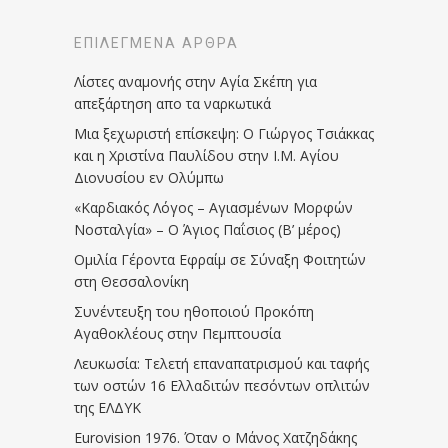
ΕΠΙΛΕΓΜΈΝΑ ΆΡΘΡΑ
Λίστες αναμονής στην Αγία Σκέπη για
απεξάρτηση απο τα ναρκωτικά
Μια ξεχωριστή επίσκεψη: Ο Γιώργος Τσιάκκας
και η Χριστίνα Παυλίδου στην Ι.Μ. Αγίου
Διονυσίου εν Ολύμπω
«Καρδιακός Λόγος – Αγιασμένων Μορφών
Νοσταλγία» – Ο Άγιος Παΐσιος (Β’ μέρος)
Ομιλία Γέροντα Εφραίμ σε Σύναξη Φοιτητών
στη Θεσσαλονίκη
Συνέντευξη του ηθοποιού Προκόπη
Αγαθοκλέους στην Πεμπτουσία
Λευκωσία: Τελετή επαναπατρισμού και ταφής
των οστών 16 Ελλαδιτών πεσόντων οπλιτών
της ΕΛΔΥΚ
Eurovision 1976. Όταν ο Μάνος Χατζηδάκης