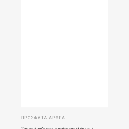
ΠΡΌΣΦΑΤΑ ΆΡΘΡΑ
Όσιος Αγάθωνας ο κτήτορας (14ος αι.)