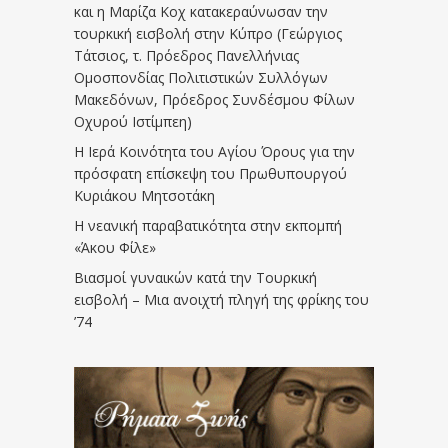
και η Μαρίζα Κοχ κατακεραύνωσαν την
τουρκική εισβολή στην Κύπρο (Γεώργιος
Τάτσιος, τ. Πρόεδρος Πανελλήνιας
Ομοσπονδίας Πολιτιστικών Συλλόγων
Μακεδόνων, Πρόεδρος Συνδέσμου Φίλων
Οχυρού Ιστίμπεη)
Η Ιερά Κοινότητα του Αγίου Όρους για την
πρόσφατη επίσκεψη του Πρωθυπουργού
Κυριάκου Μητσοτάκη
Η νεανική παραβατικότητα στην εκπομπή
«Άκου Φίλε»
Βιασμοί γυναικών κατά την Τουρκική
εισβολή – Μια ανοιχτή πληγή της φρίκης του
’74