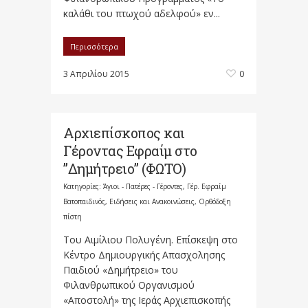
καλάθι του πτωχού αδελφού» εν...
Περισσότερα
3 Απριλίου 2015
0
Αρχιεπίσκοπος και
Γέροντας Εφραίμ στο
”Δημήτρειο” (ΦΩΤΟ)
Κατηγορίες:
Άγιοι - Πατέρες - Γέροντες
,
Γέρ. Εφραίμ
Βατοπαιδινός
,
Ειδήσεις και Ανακοινώσεις
,
Ορθόδοξη
πίστη
Του Αιμίλιου Πολυγένη. Επίσκεψη στο
Κέντρο Δημιουργικής Απασχολησης
Παιδιού «Δημήτρειο» του
Φιλανθρωπικού Οργανισμού
«Αποστολή» της Ιεράς Αρχιεπισκοπής