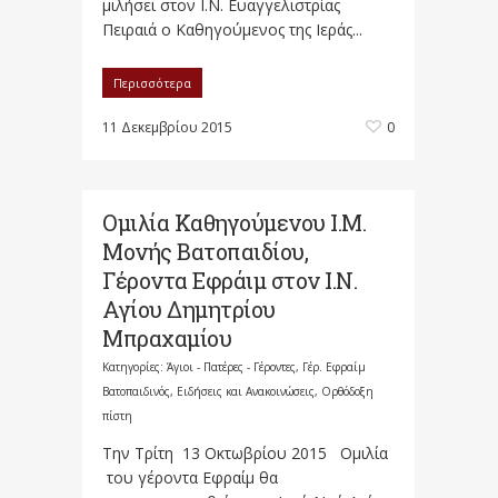
μιλήσει στον Ι.Ν. Ευαγγελιστρίας
Πειραιά ο Καθηγούμενος της Ιεράς...
Περισσότερα
11 Δεκεμβρίου 2015
0
Ομιλία Καθηγούμενου Ι.Μ.
Μονής Βατοπαιδίου,
Γέροντα Εφράιμ στον Ι.Ν.
Αγίου Δημητρίου
Μπραχαμίου
Κατηγορίες:
Άγιοι - Πατέρες - Γέροντες
,
Γέρ. Εφραίμ
Βατοπαιδινός
,
Ειδήσεις και Ανακοινώσεις
,
Ορθόδοξη
πίστη
Την Τρίτη 13 Οκτωβρίου 2015 Ομιλία
του γέροντα Εφραίμ θα