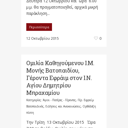
Δευτέρα 12 Οκτωβρίου και ώρα 6.00
μ.μ. θα πραγματοποιηθεί, αρχικά μικρή
παράκληση...
Περισσότερα
12 Οκτωβρίου 2015
0
Ομιλία Καθηγούμενου Ι.Μ.
Μονής Βατοπαιδίου,
Γέροντα Εφράιμ στον Ι.Ν.
Αγίου Δημητρίου
Μπραχαμίου
Κατηγορίες:
Άγιοι - Πατέρες - Γέροντες
,
Γέρ. Εφραίμ
Βατοπαιδινός
,
Ειδήσεις και Ανακοινώσεις
,
Ορθόδοξη
πίστη
Την Τρίτη 13 Οκτωβρίου 2015 Ώρα