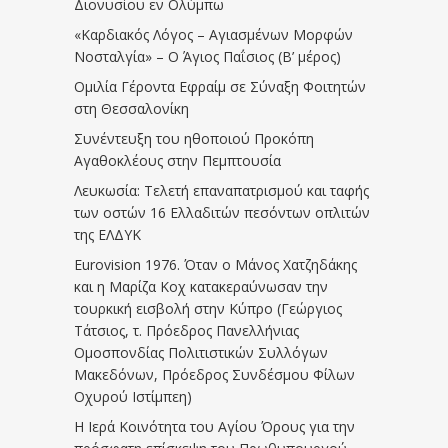
Διονυσίου εν Ολύμπω
«Καρδιακός Λόγος – Αγιασμένων Μορφών
Νοσταλγία» – Ο Άγιος Παΐσιος (Β’ μέρος)
Ομιλία Γέροντα Εφραίμ σε Σύναξη Φοιτητών
στη Θεσσαλονίκη
Συνέντευξη του ηθοποιού Προκόπη
Αγαθοκλέους στην Πεμπτουσία
Λευκωσία: Τελετή επαναπατρισμού και ταφής
των οστών 16 Ελλαδιτών πεσόντων οπλιτών
της ΕΛΔΥΚ
Eurovision 1976. Όταν ο Μάνος Χατζηδάκης
και η Μαρίζα Κοχ κατακεραύνωσαν την
τουρκική εισβολή στην Κύπρο (Γεώργιος
Τάτσιος, τ. Πρόεδρος Πανελλήνιας
Ομοσπονδίας Πολιτιστικών Συλλόγων
Μακεδόνων, Πρόεδρος Συνδέσμου Φίλων
Οχυρού Ιστίμπεη)
Η Ιερά Κοινότητα του Αγίου Όρους για την