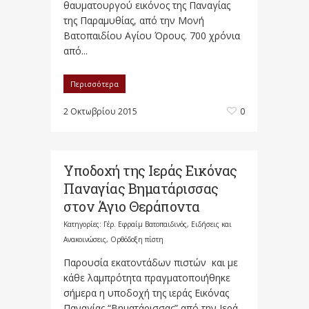
θαυματουργού εικόνος της Παναγίας
της Παραμυθίας, από την Μονή
Βατοπαιδίου Αγίου Όρους. 700 χρόνια
από...
Περισσότερα
2 Οκτωβρίου 2015
0
Υποδοχή της Ιεράς Εικόνας
Παναγίας Βηματάρισσας
στον Άγιο Θεράποντα
Κατηγορίες:
Γέρ. Εφραίμ Βατοπαιδινός
,
Ειδήσεις και
Ανακοινώσεις
,
Ορθόδοξη πίστη
Παρουσία εκατοντάδων πιστών και με
κάθε λαμπρότητα πραγματοποιήθηκε
σήμερα η υποδοχή της ιεράς Εικόνας
Παναγίας “Βηματάρισσας” από την Ιερά