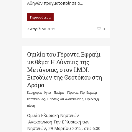
Αθηνών πραγματοποίησε ο...
Περισσότερα
2 Απριλίου 2015
0
Ομιλία του Γέροντα Εφραίμ
με θέμα: Η Δύναμις της
Μετάνοιας, στον Ι.Μ.Ν.
Εισοδίων της Θεοτόκου στη
Δράμα
Κατηγορίες:
Άγιοι - Πατέρες - Γέροντες
,
Γέρ. Εφραίμ
Βατοπαιδινός
,
Ειδήσεις και Ανακοινώσεις
,
Ορθόδοξη
πίστη
Ομιλία Ε΄Κυριακή Νηστειών
Ανακοίνωση Την Ε΄ Κυριακή των
Νηστειών, 29 Μαρτίου 2015, στις 6:00