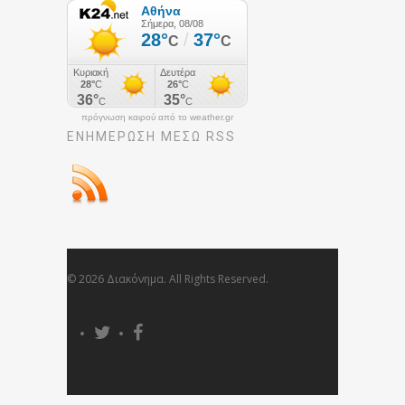
πρόγνωση καιρού από το weather.gr
ΕΝΗΜΈΡΩΣΉ ΜΕΣΩ RSS
© 2026 Διακόνημα. All Rights Reserved.