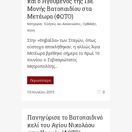
και ο Ηγούμενος της Ι.Μ.
Μονής Βατοπαιδίου στα
Μετέωρα (ΦΩΤΟ)
Κατηγορίες:
Ειδήσεις και Ανακοινώσεις
,
Ορθόδοξη
πίστη
Στην «Θηβαΐδα» των Σταγών, όπως
εύστοχα αποκλήθηκαν, η αλλιώς Άγια
Μετέωρα βρέθηκε σήμερα το πρωί 10
Ιουνίου ο Σεβασμιώτατος
Μητροπολίτης...
Περισσότερα
10 Ιουνίου 2015
0
Πανηγύρισε το Βατοπαιδινό
κελί του Αγίου Νικολάου