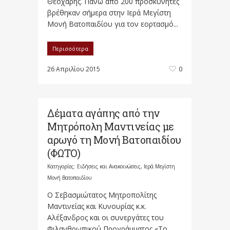
Θεοχάρης. Πάνω από 200 προσκυνητές
βρέθηκαν σήμερα στην Ιερά Μεγίστη
Μονή Βατοπαιδίου για τον εορτασμό...
Περισσότερα
26 Απριλίου 2015
0
Δέματα αγάπης από την
Μητρόπολη Μαντινείας με
αρωγό τη Μονή Βατοπαιδίου
(ΦΩΤΟ)
Κατηγορίες:
Ειδήσεις και Ανακοινώσεις
,
Ιερά Μεγίστη
Μονή Βατοπαιδίου
Ο Σεβασμιώτατος Μητροπολίτης
Μαντινείας και Κυνουρίας κ.κ.
Αλέξανδρος και οι συνεργάτες του
Φιλανθρωπικού Προγράμματος «Το