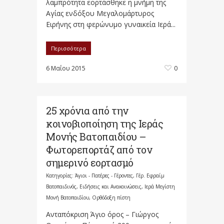
λαμπρότητα εορτάσθηκε η μνήμη της
Αγίας ενδόξου Μεγαλομάρτυρος
Ειρήνης στη φερώνυμο γυναικεία Ιερά...
Περισσότερα
6 Μαΐου 2015
0
25 χρόνια από την
κοινοβιοποίηση της Ιεράς
Μονής Βατοπαιδίου –
Φωτορεπορτάζ από τον
σημερινό εορτασμό
Κατηγορίες:
Άγιοι - Πατέρες - Γέροντες
,
Γέρ. Εφραίμ
Βατοπαιδινός
,
Ειδήσεις και Ανακοινώσεις
,
Ιερά Μεγίστη
Μονή Βατοπαιδίου
,
Ορθόδοξη πίστη
Ανταπόκριση Άγιο όρος – Γιώργος