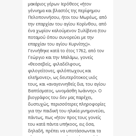
μακάριος γέρων Ιερόθεος «ήτον
γέννημα και βλαστός της περίφημου
Πελοποννήσου, ήτοι του Μωρέως, από
την επαρχίαν του αγίου Κορίνθου, από
ένα χωρίον καλούμενον Συλίβενα (του
ποταμού όπου συνορεύει με την
επαρχίαν του αγίου Κυρνίτης)».
Γεννήθηκε κατά το έτος 1762, από τον
Γεώργιο και την Μαλάμω, γονείς
«θεοσεβείς, φιλαδέλφους,
φιλογείτονες, φιλόπτωχους και
ελεήμονες», ως δευτερότοκος υιός
τους, και «αναγεννηθείς δια, του αγίου
Βαπτίσματος, ωνομάσθη Ιωάννης». Ο
βιογράφος του δεν μας παρέχει,
δυστυχώς, περισσότερες πληροφορίες
για την παιδική του ηλικία μνημονεύει,
πάντως, πως «ήτον προς τους γονείς
του κατά πάντα υπήκοος, εις όσα,
δηλαδή, πρέπει να υποτάσσωνται τα