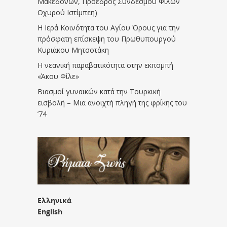
Μακεδόνων, Πρόεδρος Συνδέσμου Φίλων
Οχυρού Ιστίμπεη)
Η Ιερά Κοινότητα του Αγίου Όρους για την
πρόσφατη επίσκεψη του Πρωθυπουργού
Κυριάκου Μητσοτάκη
Η νεανική παραβατικότητα στην εκπομπή
«Άκου Φίλε»
Βιασμοί γυναικών κατά την Τουρκική
εισβολή – Μια ανοιχτή πληγή της φρίκης του
’74
Ελληνικά
English