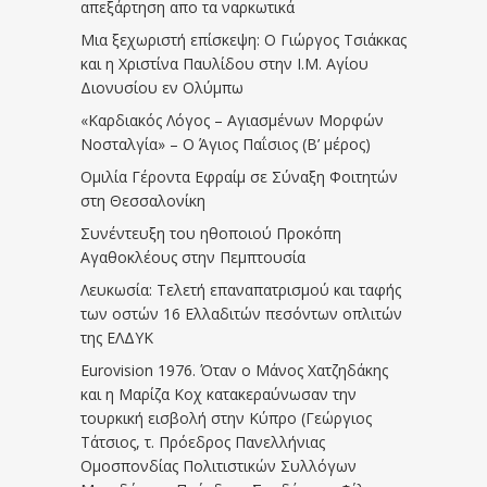
απεξάρτηση απο τα ναρκωτικά
Μια ξεχωριστή επίσκεψη: Ο Γιώργος Τσιάκκας
και η Χριστίνα Παυλίδου στην Ι.Μ. Αγίου
Διονυσίου εν Ολύμπω
«Καρδιακός Λόγος – Αγιασμένων Μορφών
Νοσταλγία» – Ο Άγιος Παΐσιος (Β’ μέρος)
Ομιλία Γέροντα Εφραίμ σε Σύναξη Φοιτητών
στη Θεσσαλονίκη
Συνέντευξη του ηθοποιού Προκόπη
Αγαθοκλέους στην Πεμπτουσία
Λευκωσία: Τελετή επαναπατρισμού και ταφής
των οστών 16 Ελλαδιτών πεσόντων οπλιτών
της ΕΛΔΥΚ
Eurovision 1976. Όταν ο Μάνος Χατζηδάκης
και η Μαρίζα Κοχ κατακεραύνωσαν την
τουρκική εισβολή στην Κύπρο (Γεώργιος
Τάτσιος, τ. Πρόεδρος Πανελλήνιας
Ομοσπονδίας Πολιτιστικών Συλλόγων