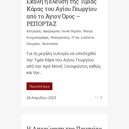
Εκάλη η έλευση της Τιμίας
Κάρας του Αγίου Γεωργίου
από το Άγιον Όρος –
ΡΕΠΟΡΤΑΖ
Κατηγορίες:
Αφιερώματα
,
Γενικά Θέματα
,
Θέατρο,
Κινηματογράφος, Ντοκυμανταίρ, TV και Διαδίκτυο
,
Πολυμέσα - Multimedia
Για τη μεγάλη ευλογία να υποδεχθεί
την Τιμία Κάρα του Αγίου Γεωργίου
από την Ιερά Μονή Ξενοφώντος καθώς
και την...
Περισσότερα
28 Απριλίου 2023
1
Η Αποχώρηση της Παναγίας