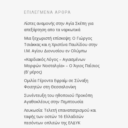
ΕΠΙΛΕΓΜΈΝΑ ΆΡΘΡΑ
Λίστες αναμονής στην Αγία Σκέπη για
απεξάρτηση απο τα ναρκωτικά
Μια ξεχωριστή επίσκεψη: Ο Γιώργος
Τσιάκκας και η Χριστίνα Παυλίδου στην
Ι.Μ. Αγίου Διονυσίου εν Ολύμπω
«Καρδιακός Λόγος – Αγιασμένων
Μορφών Νοσταλγία» – Ο Άγιος Παΐσιος
(Β’ μέρος)
Ομιλία Γέροντα Εφραίμ σε Σύναξη
Φοιτητών στη Θεσσαλονίκη
Συνέντευξη του ηθοποιού Προκόπη
Αγαθοκλέους στην Πεμπτουσία
Λευκωσία: Τελετή επαναπατρισμού και
ταφής των οστών 16 Ελλαδιτών
πεσόντων οπλιτών της ΕΛΔΥΚ