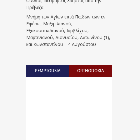
Ο Άγιος Νεομάρτυς Χρήστος από την
Πρέβεζα
Μνήμη των Aγίων επτά Παίδων των εν
Eφέσω, Mαξιμιλιανού,
Eξακουστωδιανού, Iαμβλίχου,
Mαρτινιανού, Διονυσίου, Aντωνίνου (1),
και Kωνσταντίνου – 4 Αυγούστου
PEMPTOUSIA
ORTHODOXIA