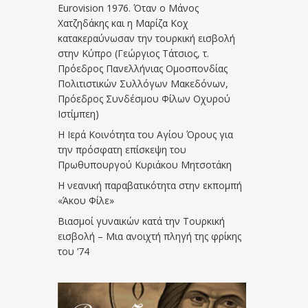
Eurovision 1976. Όταν ο Μάνος
Χατζηδάκης και η Μαρίζα Κοχ
κατακεραύνωσαν την τουρκική εισβολή
στην Κύπρο (Γεώργιος Τάτσιος, τ.
Πρόεδρος Πανελλήνιας Ομοσπονδίας
Πολιτιστικών Συλλόγων Μακεδόνων,
Πρόεδρος Συνδέσμου Φίλων Οχυρού
Ιστίμπεη)
Η Ιερά Κοινότητα του Αγίου Όρους για
την πρόσφατη επίσκεψη του
Πρωθυπουργού Κυριάκου Μητσοτάκη
Η νεανική παραβατικότητα στην εκπομπή
«Άκου Φίλε»
Βιασμοί γυναικών κατά την Τουρκική
εισβολή – Μια ανοιχτή πληγή της φρίκης
του ’74