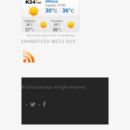
πρόγνωση καιρού από το weather.gr
ΕΝΗΜΈΡΩΣΉ ΜΕΣΩ RSS
© 2026 Διακόνημα. All Rights Reserved.