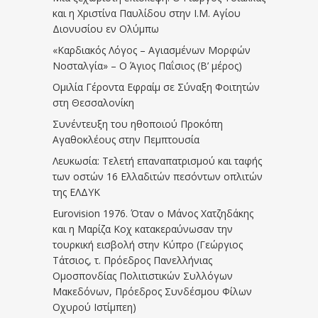
και η Χριστίνα Παυλίδου στην Ι.Μ. Αγίου
Διονυσίου εν Ολύμπω
«Καρδιακός Λόγος – Αγιασμένων Μορφών
Νοσταλγία» – Ο Άγιος Παΐσιος (Β’ μέρος)
Ομιλία Γέροντα Εφραίμ σε Σύναξη Φοιτητών
στη Θεσσαλονίκη
Συνέντευξη του ηθοποιού Προκόπη
Αγαθοκλέους στην Πεμπτουσία
Λευκωσία: Τελετή επαναπατρισμού και ταφής
των οστών 16 Ελλαδιτών πεσόντων οπλιτών
της ΕΛΔΥΚ
Eurovision 1976. Όταν ο Μάνος Χατζηδάκης
και η Μαρίζα Κοχ κατακεραύνωσαν την
τουρκική εισβολή στην Κύπρο (Γεώργιος
Τάτσιος, τ. Πρόεδρος Πανελλήνιας
Ομοσπονδίας Πολιτιστικών Συλλόγων
Μακεδόνων, Πρόεδρος Συνδέσμου Φίλων
Οχυρού Ιστίμπεη)