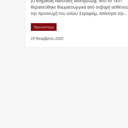
(Ο κτηματίας Νικόλαος Μοτοβίλωφ, που το 1831
θεραπεύθηκε θαυματουργικά από σοβαρή ασθένεια
την προσευχή του οσίου Σεραφείμ, απέκτησε την...
Περισσότερα
23 Νοεμβρίου 2020