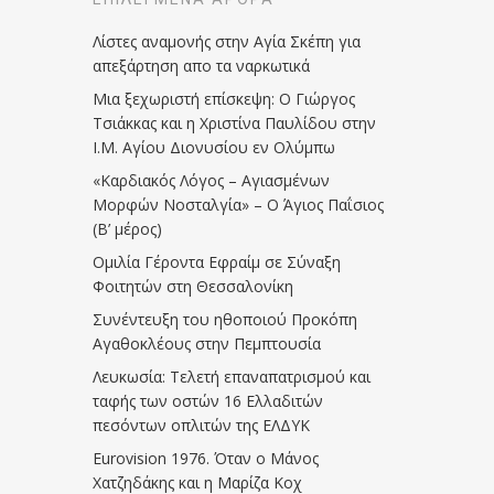
Λίστες αναμονής στην Αγία Σκέπη για
απεξάρτηση απο τα ναρκωτικά
Μια ξεχωριστή επίσκεψη: Ο Γιώργος
Τσιάκκας και η Χριστίνα Παυλίδου στην
Ι.Μ. Αγίου Διονυσίου εν Ολύμπω
«Καρδιακός Λόγος – Αγιασμένων
Μορφών Νοσταλγία» – Ο Άγιος Παΐσιος
(Β’ μέρος)
Ομιλία Γέροντα Εφραίμ σε Σύναξη
Φοιτητών στη Θεσσαλονίκη
Συνέντευξη του ηθοποιού Προκόπη
Αγαθοκλέους στην Πεμπτουσία
Λευκωσία: Τελετή επαναπατρισμού και
ταφής των οστών 16 Ελλαδιτών
πεσόντων οπλιτών της ΕΛΔΥΚ
Eurovision 1976. Όταν ο Μάνος
Χατζηδάκης και η Μαρίζα Κοχ