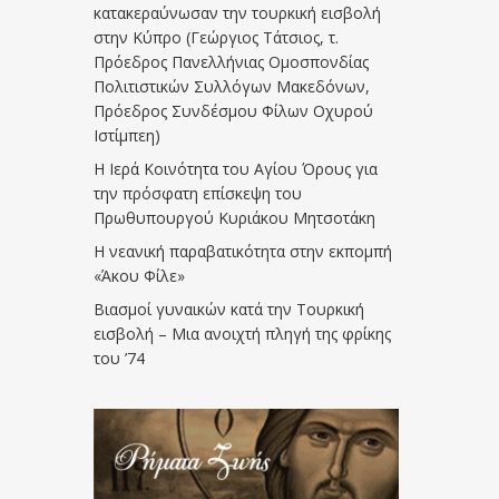
κατακεραύνωσαν την τουρκική εισβολή
στην Κύπρο (Γεώργιος Τάτσιος, τ.
Πρόεδρος Πανελλήνιας Ομοσπονδίας
Πολιτιστικών Συλλόγων Μακεδόνων,
Πρόεδρος Συνδέσμου Φίλων Οχυρού
Ιστίμπεη)
Η Ιερά Κοινότητα του Αγίου Όρους για
την πρόσφατη επίσκεψη του
Πρωθυπουργού Κυριάκου Μητσοτάκη
Η νεανική παραβατικότητα στην εκπομπή
«Άκου Φίλε»
Βιασμοί γυναικών κατά την Τουρκική
εισβολή – Μια ανοιχτή πληγή της φρίκης
του ’74