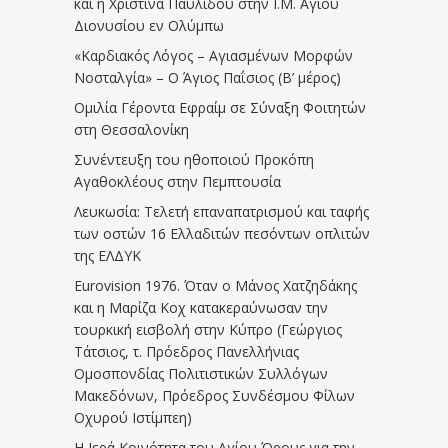
και η Χριστίνα Παυλίδου στην Ι.Μ. Αγίου
Διονυσίου εν Ολύμπω
«Καρδιακός Λόγος – Αγιασμένων Μορφών
Νοσταλγία» – Ο Άγιος Παΐσιος (Β’ μέρος)
Ομιλία Γέροντα Εφραίμ σε Σύναξη Φοιτητών
στη Θεσσαλονίκη
Συνέντευξη του ηθοποιού Προκόπη
Αγαθοκλέους στην Πεμπτουσία
Λευκωσία: Τελετή επαναπατρισμού και ταφής
των οστών 16 Ελλαδιτών πεσόντων οπλιτών
της ΕΛΔΥΚ
Eurovision 1976. Όταν ο Μάνος Χατζηδάκης
και η Μαρίζα Κοχ κατακεραύνωσαν την
τουρκική εισβολή στην Κύπρο (Γεώργιος
Τάτσιος, τ. Πρόεδρος Πανελλήνιας
Ομοσπονδίας Πολιτιστικών Συλλόγων
Μακεδόνων, Πρόεδρος Συνδέσμου Φίλων
Οχυρού Ιστίμπεη)
Η Ιερά Κοινότητα του Αγίου Όρους για την