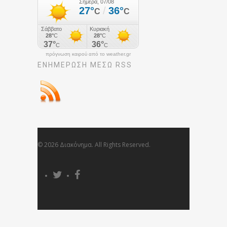
πρόγνωση καιρού από το weather.gr
ΕΝΗΜΈΡΩΣΉ ΜΕΣΩ RSS
© 2026 Διακόνημα. All Rights Reserved.