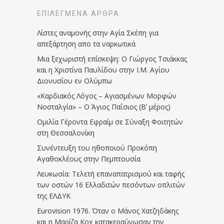
ΕΠΙΛΕΓΜΈΝΑ ΆΡΘΡΑ
Λίστες αναμονής στην Αγία Σκέπη για
απεξάρτηση απο τα ναρκωτικά
Μια ξεχωριστή επίσκεψη: Ο Γιώργος Τσιάκκας
και η Χριστίνα Παυλίδου στην Ι.Μ. Αγίου
Διονυσίου εν Ολύμπω
«Καρδιακός Λόγος – Αγιασμένων Μορφών
Νοσταλγία» – Ο Άγιος Παΐσιος (Β’ μέρος)
Ομιλία Γέροντα Εφραίμ σε Σύναξη Φοιτητών
στη Θεσσαλονίκη
Συνέντευξη του ηθοποιού Προκόπη
Αγαθοκλέους στην Πεμπτουσία
Λευκωσία: Τελετή επαναπατρισμού και ταφής
των οστών 16 Ελλαδιτών πεσόντων οπλιτών
της ΕΛΔΥΚ
Eurovision 1976. Όταν ο Μάνος Χατζηδάκης
και η Μαρίζα Κοχ κατακεραύνωσαν την