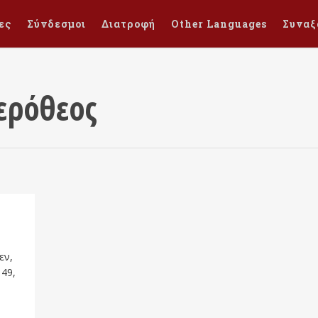
ες
Σύνδεσμοι
Διατροφή
Other Languages
Συναξ
ερόθεος
εν,
 49,