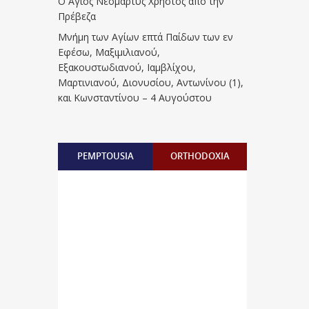
Ο Άγιος Νεομάρτυς Χρήστος από την
Πρέβεζα
Μνήμη των Aγίων επτά Παίδων των εν
Eφέσω, Mαξιμιλιανού,
Eξακουστωδιανού, Iαμβλίχου,
Mαρτινιανού, Διονυσίου, Aντωνίνου (1),
και Kωνσταντίνου – 4 Αυγούστου
PEMPTOUSIA
ORTHODOXIA