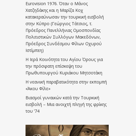
Eurovision 1976. Όταν ο Μάνος
Χατζηδάκης και η Μαρίζα Κοχ
κατακεραύνωσαν την τουρκική εισβολή
στην Κύπρο (Γεώργιος Τάτσιος, τ.
Πρόεδρος Πανελλήνιας Ομοσπονδίας
Πολιτιστικών Συλλόγων Μακεδόνων,
Πρόεδρος Συνδέσμου Φίλων Οχυρού
Ιστίμπεη)
Η Ιερά Κοινότητα του Αγίου Όρους για
την πρόσφατη επίσκεψη του
Πρωθυπουργού Κυριάκου Μητσοτάκη
Η νεανική παραβατικότητα στην εκπομπή
«Άκου Φίλε»
Βιασμοί γυναικών κατά την Τουρκική
εισβολή – Μια ανοιχτή πληγή της φρίκης
του ’74