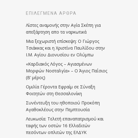
ΕΠΙΛΕΓΜΈΝΑ ΆΡΘΡΑ
Λίστες αναμονής στην Αγία Σκέπη για
απεξάρτηση απο τα ναρκωτικά
Μια ξεχωριστή επίσκεψη: Ο Γιώργος
Τσιάκκας και η Χριστίνα Παυλίδου στην
Ι.Μ. Αγίου Διονυσίου εν Ολύμπω
«Καρδιακός Λόγος – Αγιασμένων
Μορφών Νοσταλγία» – Ο Άγιος Παΐσιος
(Β’ μέρος)
Ομιλία Γέροντα Εφραίμ σε Σύναξη
Φοιτητών στη Θεσσαλονίκη
Συνέντευξη του ηθοποιού Προκόπη
Αγαθοκλέους στην Πεμπτουσία
Λευκωσία: Τελετή επαναπατρισμού και
ταφής των οστών 16 Ελλαδιτών
πεσόντων οπλιτών της ΕΛΔΥΚ