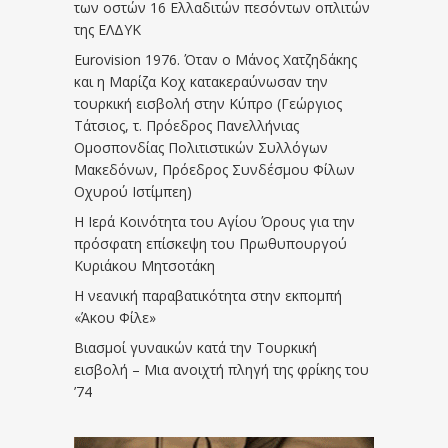
των οστών 16 Ελλαδιτών πεσόντων οπλιτών
της ΕΛΔΥΚ
Eurovision 1976. Όταν ο Μάνος Χατζηδάκης
και η Μαρίζα Κοχ κατακεραύνωσαν την
τουρκική εισβολή στην Κύπρο (Γεώργιος
Τάτσιος, τ. Πρόεδρος Πανελλήνιας
Ομοσπονδίας Πολιτιστικών Συλλόγων
Μακεδόνων, Πρόεδρος Συνδέσμου Φίλων
Οχυρού Ιστίμπεη)
Η Ιερά Κοινότητα του Αγίου Όρους για την
πρόσφατη επίσκεψη του Πρωθυπουργού
Κυριάκου Μητσοτάκη
Η νεανική παραβατικότητα στην εκπομπή
«Άκου Φίλε»
Βιασμοί γυναικών κατά την Τουρκική
εισβολή – Μια ανοιχτή πληγή της φρίκης του
’74