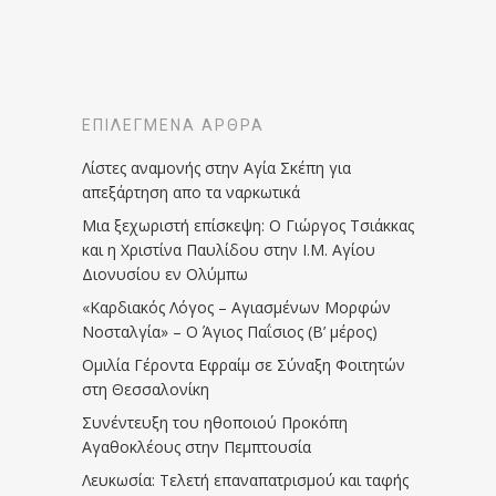
ΕΠΙΛΕΓΜΈΝΑ ΆΡΘΡΑ
Λίστες αναμονής στην Αγία Σκέπη για
απεξάρτηση απο τα ναρκωτικά
Μια ξεχωριστή επίσκεψη: Ο Γιώργος Τσιάκκας
και η Χριστίνα Παυλίδου στην Ι.Μ. Αγίου
Διονυσίου εν Ολύμπω
«Καρδιακός Λόγος – Αγιασμένων Μορφών
Νοσταλγία» – Ο Άγιος Παΐσιος (Β’ μέρος)
Ομιλία Γέροντα Εφραίμ σε Σύναξη Φοιτητών
στη Θεσσαλονίκη
Συνέντευξη του ηθοποιού Προκόπη
Αγαθοκλέους στην Πεμπτουσία
Λευκωσία: Τελετή επαναπατρισμού και ταφής