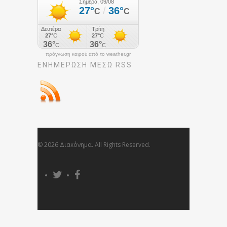
πρόγνωση καιρού από το weather.gr
ΕΝΗΜΈΡΩΣΉ ΜΕΣΩ RSS
© 2026 Διακόνημα. All Rights Reserved.