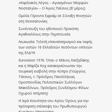
«Καρδιακός Λόγος – Αγιασμένων Μορφών
Νοσταλγία» – Ο Άγιος Παΐσιος (Β’ μέρος)
Ομιλία Γέροντα Εφραίμ σε Σύναξη Φοιτητών
στη Θεσσαλονίκη
Συνέντευξη του ηθοποιού Προκόπη
Αγαθοκλέους στην Πεμπτουσία
Λευκωσία: Τελετή επαναπατρισμού και ταφής
των οστών 16 Ελλαδιτών πεσόντων οπλιτών
της ΕΛΔΥΚ
Eurovision 1976. Όταν ο Μάνος Χατζηδάκης
και η Μαρίζα Κοχ κατακεραύνωσαν την
τουρκική εισβολή στην Κύπρο (Γεώργιος
Τάτσιος, τ. Πρόεδρος Πανελλήνιας
Ομοσπονδίας Πολιτιστικών Συλλόγων
Μακεδόνων, Πρόεδρος Συνδέσμου Φίλων
Οχυρού Ιστίμπεη)
Η Ιερά Κοινότητα του Αγίου Όρους για την
πρόσφατη επίσκεψη του Πρωθυπουργού
Κυριάκου Μητσοτάκη