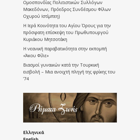
Ομοσπονδίας Πολιτιστικών Συλλόγων
Μακεδόνων, Πρόεδρος Συνδέσμου Φίλων
Οχυρού Ιστίμπεη)
Η Ιερά Κοινότητα του Αγίου Όρους για την
πρόσφατη επίσκεψη του Πρωθυπουργού
Κυριάκου Μητσοτάκη
Η νεανική παραβατικότητα στην εκπομπή
«Άκου Φίλε»
Βιασμοί γυναικών κατά την Τουρκική
εισβολή – Μια ανοιχτή πληγή της φρίκης του
’74
Ελληνικά
English