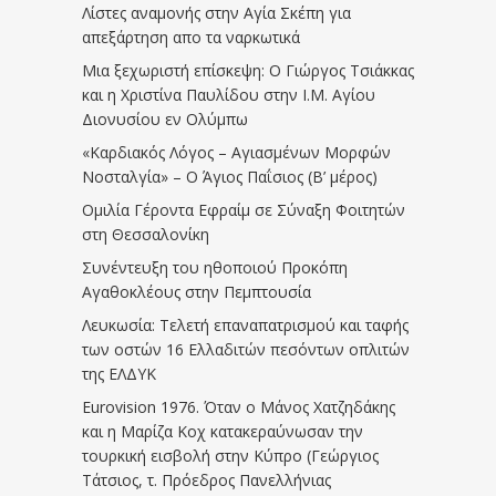
Λίστες αναμονής στην Αγία Σκέπη για
απεξάρτηση απο τα ναρκωτικά
Μια ξεχωριστή επίσκεψη: Ο Γιώργος Τσιάκκας
και η Χριστίνα Παυλίδου στην Ι.Μ. Αγίου
Διονυσίου εν Ολύμπω
«Καρδιακός Λόγος – Αγιασμένων Μορφών
Νοσταλγία» – Ο Άγιος Παΐσιος (Β’ μέρος)
Ομιλία Γέροντα Εφραίμ σε Σύναξη Φοιτητών
στη Θεσσαλονίκη
Συνέντευξη του ηθοποιού Προκόπη
Αγαθοκλέους στην Πεμπτουσία
Λευκωσία: Τελετή επαναπατρισμού και ταφής
των οστών 16 Ελλαδιτών πεσόντων οπλιτών
της ΕΛΔΥΚ
Eurovision 1976. Όταν ο Μάνος Χατζηδάκης
και η Μαρίζα Κοχ κατακεραύνωσαν την
τουρκική εισβολή στην Κύπρο (Γεώργιος
Τάτσιος, τ. Πρόεδρος Πανελλήνιας