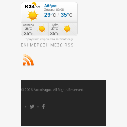
πρόγνωση καιρού από το weather.gr
ΕΝΗΜΈΡΩΣΉ ΜΕΣΩ RSS
© 2026 Διακόνημα. All Rights Reserved.