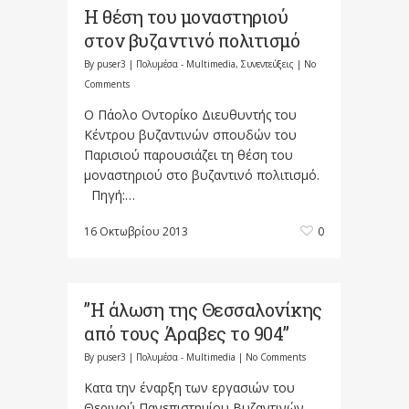
Η θέση του μοναστηριού
στον βυζαντινό πολιτισμό
By
puser3
|
Πολυμέσα - Multimedia
,
Συνεντεύξεις
|
No
Comments
O Πάολο Οντορίκο Διευθυντής του
Κέντρου βυζαντινών σπουδών του
Παρισιού παρουσιάζει τη θέση του
μοναστηριού στο βυζαντινό πολιτισμό.
Πηγή:…
16 Οκτωβρίου 2013
0
”Η άλωση της Θεσσαλονίκης
από τους Άραβες το 904”
By
puser3
|
Πολυμέσα - Multimedia
|
No Comments
Κατα την έναρξη των εργασιών του
Θερινού Πανεπιστημίου Βυζαντινών