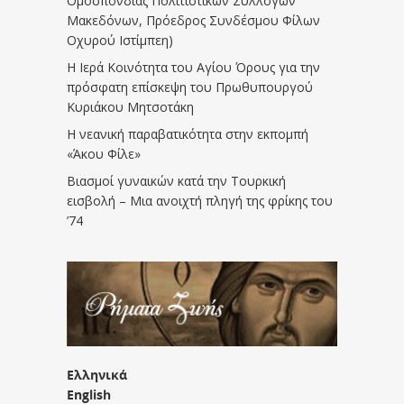
Ομοσπονδίας Πολιτιστικών Συλλόγων
Μακεδόνων, Πρόεδρος Συνδέσμου Φίλων
Οχυρού Ιστίμπεη)
Η Ιερά Κοινότητα του Αγίου Όρους για την
πρόσφατη επίσκεψη του Πρωθυπουργού
Κυριάκου Μητσοτάκη
Η νεανική παραβατικότητα στην εκπομπή
«Άκου Φίλε»
Βιασμοί γυναικών κατά την Τουρκική
εισβολή – Μια ανοιχτή πληγή της φρίκης του
’74
Ελληνικά
English