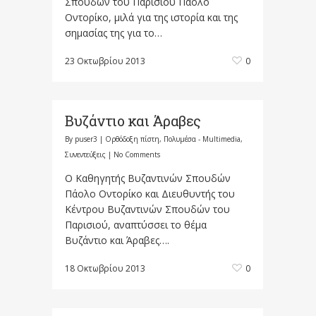
Σπουδών του Παρισιού Πάολο
Οντορίκο, μιλά για της ιστορία και της
σημασίας της για το…
23 Οκτωβρίου 2013
0
Βυζάντιο και Άραβες
By
puser3
|
Ορθόδοξη πίστη
,
Πολυμέσα - Multimedia
,
Συνεντεύξεις
|
No Comments
Ο Καθηγητής Βυζαντινών Σπουδών
Πάολο Οντορίκο και Διευθυντής του
Κέντρου Βυζαντινών Σπουδών του
Παρισιού, αναπτύσσει το θέμα
Βυζάντιο και Άραβες….
18 Οκτωβρίου 2013
0