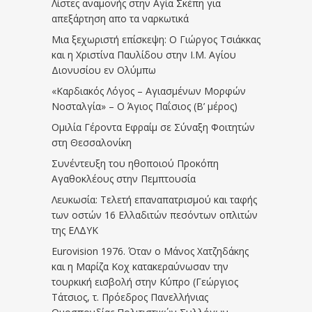
Λίστες αναμονής στην Αγία Σκέπη για
απεξάρτηση απο τα ναρκωτικά
Μια ξεχωριστή επίσκεψη: Ο Γιώργος Τσιάκκας
και η Χριστίνα Παυλίδου στην Ι.Μ. Αγίου
Διονυσίου εν Ολύμπω
«Καρδιακός Λόγος – Αγιασμένων Μορφών
Νοσταλγία» – Ο Άγιος Παΐσιος (Β’ μέρος)
Ομιλία Γέροντα Εφραίμ σε Σύναξη Φοιτητών
στη Θεσσαλονίκη
Συνέντευξη του ηθοποιού Προκόπη
Αγαθοκλέους στην Πεμπτουσία
Λευκωσία: Τελετή επαναπατρισμού και ταφής
των οστών 16 Ελλαδιτών πεσόντων οπλιτών
της ΕΛΔΥΚ
Eurovision 1976. Όταν ο Μάνος Χατζηδάκης
και η Μαρίζα Κοχ κατακεραύνωσαν την
τουρκική εισβολή στην Κύπρο (Γεώργιος
Τάτσιος, τ. Πρόεδρος Πανελλήνιας