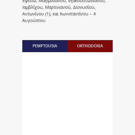
Eφέσω, Mαξιμιλιανού, Eξακουστωδιανού,
Iαμβλίχου, Mαρτινιανού, Διονυσίου,
Aντωνίνου (1), και Kωνσταντίνου – 4
Αυγούστου
PEMPTOUSIA
ORTHODOXIA