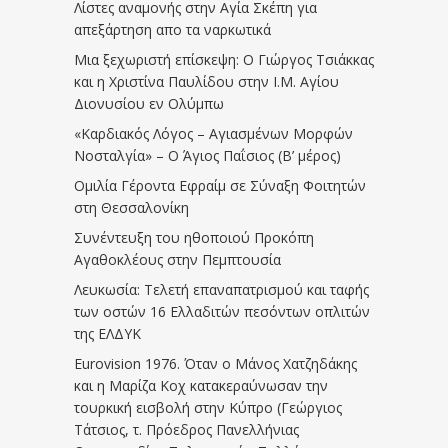
Λίστες αναμονής στην Αγία Σκέπη για
απεξάρτηση απο τα ναρκωτικά
Μια ξεχωριστή επίσκεψη: Ο Γιώργος Τσιάκκας
και η Χριστίνα Παυλίδου στην Ι.Μ. Αγίου
Διονυσίου εν Ολύμπω
«Καρδιακός Λόγος – Αγιασμένων Μορφών
Νοσταλγία» – Ο Άγιος Παΐσιος (Β’ μέρος)
Ομιλία Γέροντα Εφραίμ σε Σύναξη Φοιτητών
στη Θεσσαλονίκη
Συνέντευξη του ηθοποιού Προκόπη
Αγαθοκλέους στην Πεμπτουσία
Λευκωσία: Τελετή επαναπατρισμού και ταφής
των οστών 16 Ελλαδιτών πεσόντων οπλιτών
της ΕΛΔΥΚ
Eurovision 1976. Όταν ο Μάνος Χατζηδάκης
και η Μαρίζα Κοχ κατακεραύνωσαν την
τουρκική εισβολή στην Κύπρο (Γεώργιος
Τάτσιος, τ. Πρόεδρος Πανελλήνιας