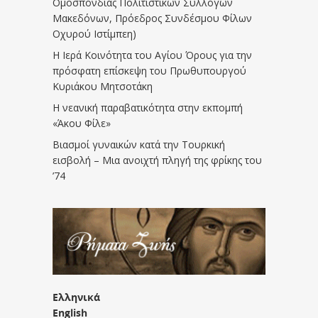
Ομοσπονδίας Πολιτιστικών Συλλόγων
Μακεδόνων, Πρόεδρος Συνδέσμου Φίλων
Οχυρού Ιστίμπεη)
Η Ιερά Κοινότητα του Αγίου Όρους για την
πρόσφατη επίσκεψη του Πρωθυπουργού
Κυριάκου Μητσοτάκη
Η νεανική παραβατικότητα στην εκπομπή
«Άκου Φίλε»
Βιασμοί γυναικών κατά την Τουρκική
εισβολή – Μια ανοιχτή πληγή της φρίκης του
’74
Ελληνικά
English