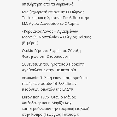
απεξάρτηση απο τα ναρκωτικά
Μια ξεχωριστή επίσκεψη: Ο Γιώργος
Τσιάκκας και η Χριστίνα Παυλίδου στην
Ι.Μ. Αγίου Διονυσίου εν Ολύμπω
«Καρδιακός Λόγος – Αγιασμένων
Μορφών Νοσταλγία» – Ο Άγιος Παΐσιος
(Β’ μέρος)
Ομιλία Γέροντα Εφραίμ σε Σύναξη
Φοιτητών στη Θεσσαλονίκη
Συνέντευξη του ηθοποιού Προκόπη
Αγαθοκλέους στην Πεμπτουσία
Λευκωσία: Τελετή επαναπατρισμού και
ταφής των οστών 16 Ελλαδιτών
πεσόντων οπλιτών της ΕΛΔΥΚ
Eurovision 1976. Όταν ο Μάνος
Χατζηδάκης και η Μαρίζα Κοχ
κατακεραύνωσαν την τουρκική εισβολή
στην Κύπρο (Γεώργιος Τάτσιος, τ.