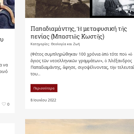
Παπαδιαμάντης, Ἡ μεταφυσική τῆς
πενίας (Μπαστιᾶς Κωστῆς)
ου
Κατηγορίες:
Θεολογία και Ζωή
(Φέτος συμπληρώθηκαν 100 χρόνια ἀπὸ τότε ποὺ «ὁ
ἅγιος τῶν νεοελληνικῶν γραμμάτων», ὁ Ἀλέξανδρος
α να
Παπαδιαμάντης, ἄφησε, σιγοψέλνοντας, τὴν τελευτα
ρινό
του...
Περισσότερα
8 Ιουνίου 2022
0