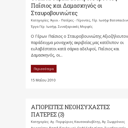
Παΐσιος και Δαμασκηνός οι
Σταυροβουνιώτες
Κατηγορίες:
Άγιοι - Πατέρες - Γέροντες
,
Γέρ. Ιωσήφ Βατοπαιδιν
Έργα Γέρ. Ιωσήφ
,
Συναξαριακές Μορφές
Ο Γέρων Παίσιος ο Σταυροβουνιώτης Αξιοζήλευτο
παράδειγμα μοναχικής ακριβείας μας κατέλιπον οι
ευλαβέστατοι κατά σάρκα αδελφοί, Παΐσιος και
Δαμασκηνός, οι...
Περισσότερα
15 Μαΐου 2010
ΑΓΙΟΡΕΙΤΕΣ ΝΕΟΗΣΥΧΑΣΤΕΣ
ΠΑΤΕΡΕΣ (3)
Κατηγορίες:
Αγ. Πορφύριος Καυσοκαλυβίτης
,
Άγ. Σωφρόνιος
Αγιορείτης-'Εσσεξ (Σαχάρωφ)
,
Ορθόδοξη πίστη
,
Συναξαριακές