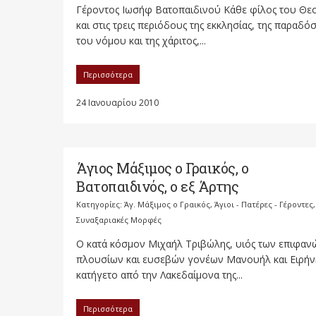
Γέροντος Ιωσήφ Βατοπαιδινού Κάθε φίλος του Θε
και στις τρεις περιόδους της εκκλησίας, της παραδό
του νόμου και της χάριτος,...
Περισσότερα
24 Ιανουαρίου 2010
Άγιος Μάξιμος ο Γραικός, ο
Βατοπαιδινός, ο εξ Άρτης
Κατηγορίες:
Άγ. Μάξιμος ο Γραικός
,
Άγιοι - Πατέρες - Γέροντες
,
Συναξαριακές Μορφές
Ο κατά κόσμον Μιχαήλ Τριβώλης, υιός των επιφαν
πλουσίων και ευσεβών γονέων Μανουήλ και Ειρήν
κατήγετο από την Λακεδαίμονα της...
Περισσότερα