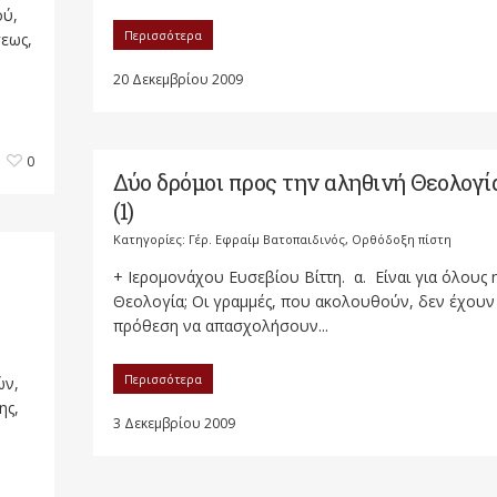
ού,
Περισσότερα
σεως,
20 Δεκεμβρίου 2009
0
Δύο δρόμοι προς την αληθινή Θεολογί
(1)
Κατηγορίες:
Γέρ. Εφραίμ Βατοπαιδινός
,
Ορθόδοξη πίστη
+ Ιερομονάχου Ευσεβίου Βίττη. α. Είναι για όλους 
Θεολογία; Οι γραμμές, που ακολουθούν, δεν έχουν
πρόθεση να απασχολήσουν...
Περισσότερα
ών,
ης,
3 Δεκεμβρίου 2009