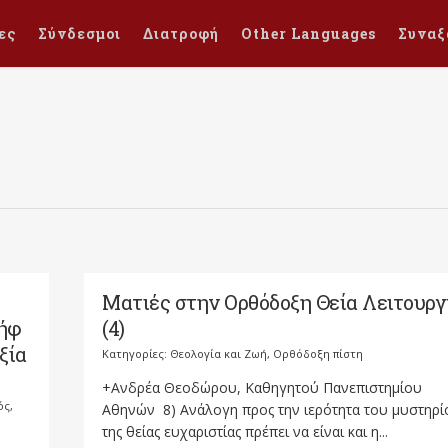
ες
Σύνδεσμοι
Διατροφή
Other Languages
Συναξ
Ματιές στην Ορθόδοξη Θεία Λειτουργ
σήφ
(4)
ξία
Κατηγορίες:
Θεολογία και Ζωή
,
Ορθόδοξη πίστη
+Ανδρέα Θεοδώρου, Καθηγητού Πανεπιστημίου
ός
,
Αθηνών 8) Ανάλογη προς την ιερότητα του μυστηρί
της θείας ευχαριστίας πρέπει να είναι και η...