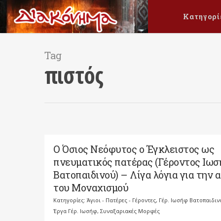
Κατηγορί
Tag
πιστός
Ο Όσιος Νεόφυτος ο Έγκλειστος ως
πνευματικός πατέρας (Γέροντος Ιω
Βατοπαιδινού) – Λίγα λόγια για την α
του Mοναχισμού
Κατηγορίες:
Άγιοι - Πατέρες - Γέροντες
,
Γέρ. Ιωσήφ Βατοπαιδιν
Έργα Γέρ. Ιωσήφ
,
Συναξαριακές Μορφές