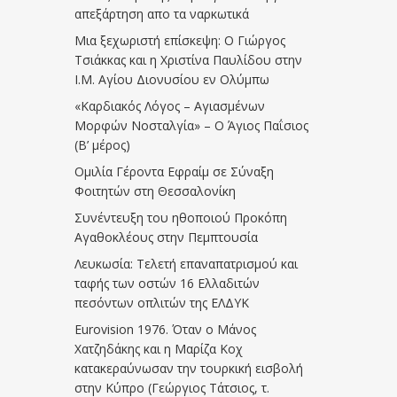
απεξάρτηση απο τα ναρκωτικά
Μια ξεχωριστή επίσκεψη: Ο Γιώργος
Τσιάκκας και η Χριστίνα Παυλίδου στην
Ι.Μ. Αγίου Διονυσίου εν Ολύμπω
«Καρδιακός Λόγος – Αγιασμένων
Μορφών Νοσταλγία» – Ο Άγιος Παΐσιος
(Β’ μέρος)
Ομιλία Γέροντα Εφραίμ σε Σύναξη
Φοιτητών στη Θεσσαλονίκη
Συνέντευξη του ηθοποιού Προκόπη
Αγαθοκλέους στην Πεμπτουσία
Λευκωσία: Τελετή επαναπατρισμού και
ταφής των οστών 16 Ελλαδιτών
πεσόντων οπλιτών της ΕΛΔΥΚ
Eurovision 1976. Όταν ο Μάνος
Χατζηδάκης και η Μαρίζα Κοχ
κατακεραύνωσαν την τουρκική εισβολή
στην Κύπρο (Γεώργιος Τάτσιος, τ.