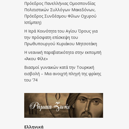
Πρόεδρος Πανελλήνιας Ομοσπονδίας
Πολιτιστικών Συλλόγων Μακεδόνων,
Πρόεδρος Συνδέσμου Φίλων Οχυρού
Ιστίμπεη)
Η Ιερά Κοινότητα του Αγίου Όρους για
την πρόσφατη επίσκεψη του
Πρωθυπουργού Κυριάκου Μητσοτάκη
Η νεανική παραβατικότητα στην εκπομπή
«Άκου Φίλε»
Βιασμοί γυναικών κατά την Τουρκική
εισβολή – Μια ανοιχτή πληγή της φρίκης
του ’74
Ελληνικά