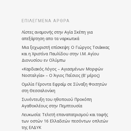
ΕΠΙΛΕΓΜΈΝΑ ΆΡΘΡΑ
Λίστες αναμονής στην Αγία Σκέπη για
απεξάρτηση απο τα ναρκωτικά
Μια ξεχωριστή επίσκεψη: Ο Γιώργος Τσιάκκας
και η Χριστίνα Παυλίδου στην Ι.Μ. Αγίου
Διονυσίου εν Ολύμπω
«Καρδιακός Λόγος – Αγιασμένων Μορφών
Νοσταλγία» – Ο Άγιος Παΐσιος (Β’ μέρος)
Ομιλία Γέροντα Εφραίμ σε Σύναξη Φοιτητών
στη Θεσσαλονίκη
Συνέντευξη του ηθοποιού Προκόπη
Αγαθοκλέους στην Πεμπτουσία
Λευκωσία: Τελετή επαναπατρισμού και ταφής
των οστών 16 Ελλαδιτών πεσόντων οπλιτών
της ΕΛΔΥΚ