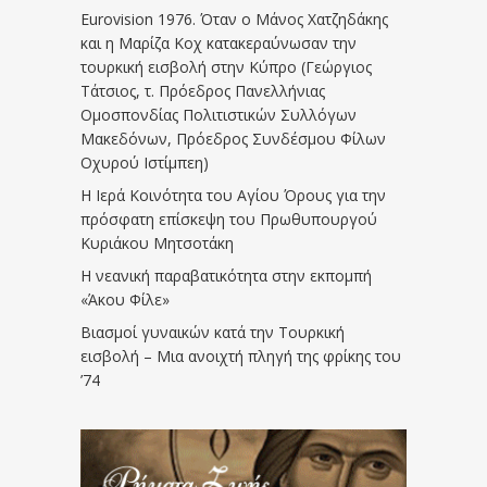
Eurovision 1976. Όταν ο Μάνος Χατζηδάκης
και η Μαρίζα Κοχ κατακεραύνωσαν την
τουρκική εισβολή στην Κύπρο (Γεώργιος
Τάτσιος, τ. Πρόεδρος Πανελλήνιας
Ομοσπονδίας Πολιτιστικών Συλλόγων
Μακεδόνων, Πρόεδρος Συνδέσμου Φίλων
Οχυρού Ιστίμπεη)
Η Ιερά Κοινότητα του Αγίου Όρους για την
πρόσφατη επίσκεψη του Πρωθυπουργού
Κυριάκου Μητσοτάκη
Η νεανική παραβατικότητα στην εκπομπή
«Άκου Φίλε»
Βιασμοί γυναικών κατά την Τουρκική
εισβολή – Μια ανοιχτή πληγή της φρίκης του
’74