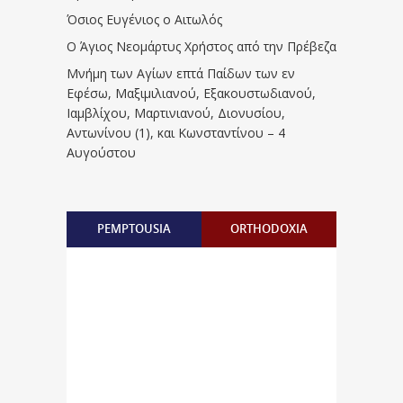
Όσιος Ευγένιος ο Αιτωλός
Ο Άγιος Νεομάρτυς Χρήστος από την Πρέβεζα
Μνήμη των Aγίων επτά Παίδων των εν
Eφέσω, Mαξιμιλιανού, Eξακουστωδιανού,
Iαμβλίχου, Mαρτινιανού, Διονυσίου,
Aντωνίνου (1), και Kωνσταντίνου – 4
Αυγούστου
PEMPTOUSIA
ORTHODOXIA