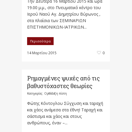
Την Δευτέρα 16 Μαρτίου 2015 και ώρα
19.00 µ.µ., στο Πνευματικό κέντρο του
Ιερού Ναού Αγ. Δημητρίου Βύρωνος ,
στα πλαίσια των ΣΕΜΙΝΑΡΙΩΝ
ΕΠΙΣΤΗΜΟΝΙΚΩΝ-ΙΑΤΡΙΚΩΝ...
Περισσότερα
14 Μαρτίου 2015
0
Ρημαγμένες ψυχές από τις
βαθυστόχαστες θεωρίες
Κατηγορίες:
Ορθόδοξη πίστη
Φώτης Κόντογλου Σύγχυση και ταραχή
και χάος ανάμεσα στα έθνη! Ταραχή και
σάστισμα και χάος και στους
ανθρώπους, έναν –...