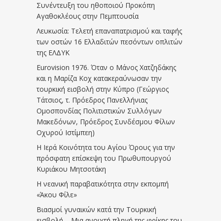
Συνέντευξη του ηθοποιού Προκόπη
Αγαθοκλέους στην Πεμπτουσία
Λευκωσία: Τελετή επαναπατρισμού και ταφής
των οστών 16 Ελλαδιτών πεσόντων οπλιτών
της ΕΛΔΥΚ
Eurovision 1976. Όταν ο Μάνος Χατζηδάκης
και η Μαρίζα Κοχ κατακεραύνωσαν την
τουρκική εισβολή στην Κύπρο (Γεώργιος
Τάτσιος, τ. Πρόεδρος Πανελλήνιας
Ομοσπονδίας Πολιτιστικών Συλλόγων
Μακεδόνων, Πρόεδρος Συνδέσμου Φίλων
Οχυρού Ιστίμπεη)
Η Ιερά Κοινότητα του Αγίου Όρους για την
πρόσφατη επίσκεψη του Πρωθυπουργού
Κυριάκου Μητσοτάκη
Η νεανική παραβατικότητα στην εκπομπή
«Άκου Φίλε»
Βιασμοί γυναικών κατά την Τουρκική
εισβολή – Μια ανοιχτή πληγή της φρίκης του