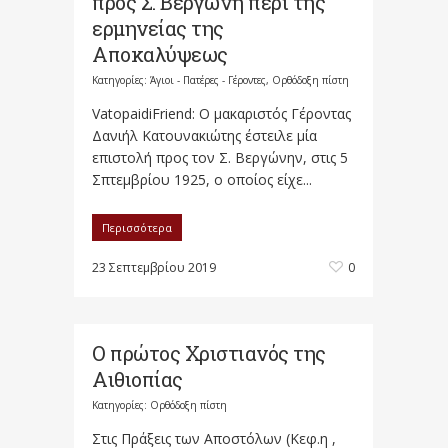
προς Σ. Βεργώνη περί της
ερμηνείας της
Αποκαλύψεως
Κατηγορίες:
Άγιοι - Πατέρες - Γέροντες
,
Ορθόδοξη πίστη
VatopaidiFriend: Ο μακαριστός Γέροντας
Δανιήλ Κατουνακιώτης έστειλε μία
επιστολή προς τον Σ. Βεργώνην, στις 5
Σπτεμβρίου 1925, ο οποίος είχε...
Περισσότερα
23 Σεπτεμβρίου 2019
0
Ο πρώτος Χριστιανός της
Αιθιοπίας
Κατηγορίες:
Ορθόδοξη πίστη
Στις Πράξεις των Αποστόλων (Κεφ.η ,