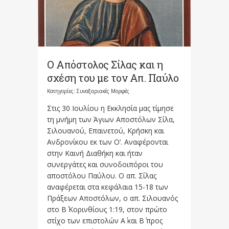
Ο Απόστολος Σίλας και η
σχέση του με τον Απ. Παύλο
Κατηγορίες:
Συναξαριακές Μορφές
Στις 30 Ιουλίου η Εκκλησία μας τίμησε
τη μνήμη των Άγιων Αποστόλων Σίλα,
Σιλουανού, Επαινετού, Κρήσκη και
Ανδρονίκου εκ των Ο’. Αναφέρονται
στην Καινή Διαθήκη και ήταν
συνεργάτες και συνοδοιπόροι του
αποστόλου Παύλου. Ο απ. Σίλας
αναφέρεται στα κεφάλαια 15-18 των
Πράξεων Αποστόλων, ο απ. Σιλουανός
στο Β΄ Κορινθίους 1:19, στον πρώτο
στίχο των επιστολών Α΄ και Β΄ προς