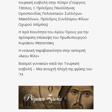
τουρκική εισβολή στην Κύπρο (Γεώργιος
Τάτσιος, τ. Πρόεδρος Πανελλήνιας
Ομοσπονδίας Πολιτιστικών Συλλόγων
Μακεδόνων, Πρόεδρος Συνδέσμου Φίλων
Οχυρού Ιστίμπεη)
Η Ιερά Κοινότητα του Αγίου Όρους για την
πρόσφατη επίσκεψη του Πρωθυπουργού
Κυριάκου Μητσοτάκη
Η νεανική παραβατικότητα στην εκπομπή
«Άκου Φίλε»
Βιασμοί γυναικών κατά την Τουρκική
εισβολή – Μια ανοιχτή πληγή της φρίκης του
’74