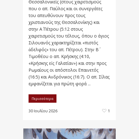
Θεσσαλονικείς (στους χαιρετισμούς
που ο απ. Παύλος και οι συνεργάτες
του απευθύνουν προς τους
χριστιανούς της Θεσσαλονίκης) και
στην Α΄ Πέτρου (5:12 στους
χαιρετισμούς του τέλους, όπου ο άγιος
Σιλουανός χαρακτηρίζεται «πιστός
ἀδελφός» του απ. Πέτρου). Στην Β΄
Τιμοθέου ο απ. Κρήσκης (4:10,
«Κρήσκης εἰς Γαλατίαν») και στην προς
Ρωμαίους οι απόστολοι Επαινετός
(16:5) και Ανδρόνικος (16:7). Ο απ. Σίλας
εμφανίζεται για πρώτη φορά ...
Περισσότερα
30 Ιουλίου 2026
1