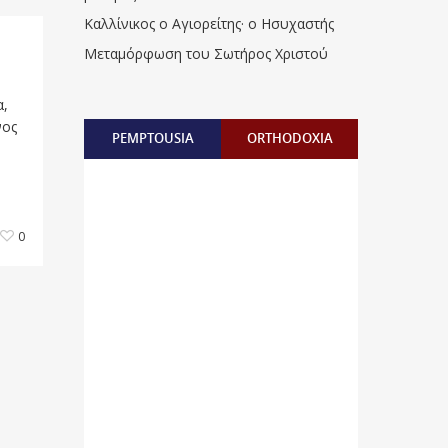
Καλλίνικος ο Αγιορείτης · ο Ησυχαστής
Μεταμόρφωση του Σωτήρος Χριστού
α,
νος
PEMPTOUSIA
ORTHODOXIA
0