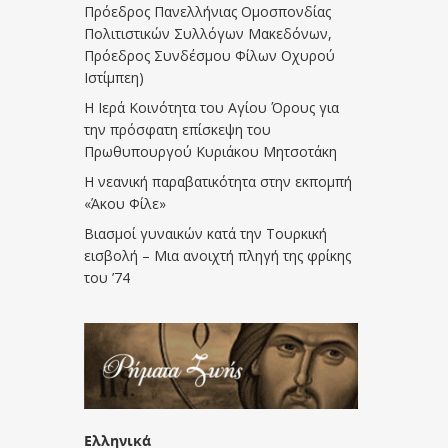
Πρόεδρος Πανελλήνιας Ομοσπονδίας
Πολιτιστικών Συλλόγων Μακεδόνων,
Πρόεδρος Συνδέσμου Φίλων Οχυρού
Ιστίμπεη)
Η Ιερά Κοινότητα του Αγίου Όρους για
την πρόσφατη επίσκεψη του
Πρωθυπουργού Κυριάκου Μητσοτάκη
Η νεανική παραβατικότητα στην εκπομπή
«Άκου Φίλε»
Βιασμοί γυναικών κατά την Τουρκική
εισβολή – Μια ανοιχτή πληγή της φρίκης
του ’74
Ελληνικά