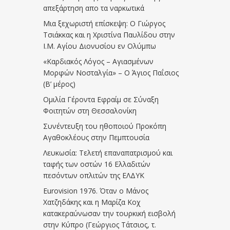
απεξάρτηση απο τα ναρκωτικά
Μια ξεχωριστή επίσκεψη: Ο Γιώργος
Τσιάκκας και η Χριστίνα Παυλίδου στην
Ι.Μ. Αγίου Διονυσίου εν Ολύμπω
«Καρδιακός Λόγος – Αγιασμένων
Μορφών Νοσταλγία» – Ο Άγιος Παΐσιος
(Β’ μέρος)
Ομιλία Γέροντα Εφραίμ σε Σύναξη
Φοιτητών στη Θεσσαλονίκη
Συνέντευξη του ηθοποιού Προκόπη
Αγαθοκλέους στην Πεμπτουσία
Λευκωσία: Τελετή επαναπατρισμού και
ταφής των οστών 16 Ελλαδιτών
πεσόντων οπλιτών της ΕΛΔΥΚ
Eurovision 1976. Όταν ο Μάνος
Χατζηδάκης και η Μαρίζα Κοχ
κατακεραύνωσαν την τουρκική εισβολή
στην Κύπρο (Γεώργιος Τάτσιος, τ.