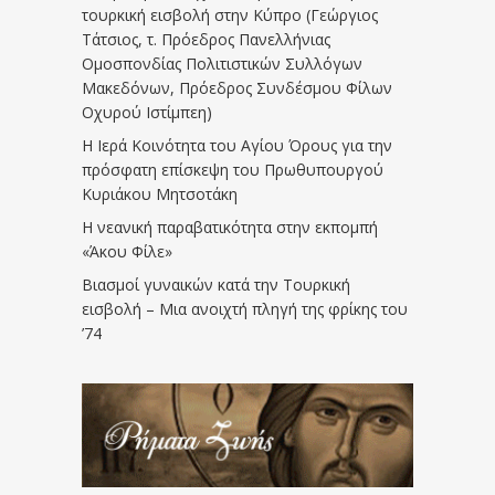
τουρκική εισβολή στην Κύπρο (Γεώργιος
Τάτσιος, τ. Πρόεδρος Πανελλήνιας
Ομοσπονδίας Πολιτιστικών Συλλόγων
Μακεδόνων, Πρόεδρος Συνδέσμου Φίλων
Οχυρού Ιστίμπεη)
Η Ιερά Κοινότητα του Αγίου Όρους για την
πρόσφατη επίσκεψη του Πρωθυπουργού
Κυριάκου Μητσοτάκη
Η νεανική παραβατικότητα στην εκπομπή
«Άκου Φίλε»
Βιασμοί γυναικών κατά την Τουρκική
εισβολή – Μια ανοιχτή πληγή της φρίκης του
’74