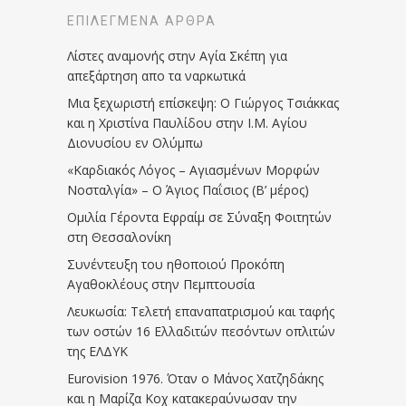
ΕΠΙΛΕΓΜΈΝΑ ΆΡΘΡΑ
Λίστες αναμονής στην Αγία Σκέπη για
απεξάρτηση απο τα ναρκωτικά
Μια ξεχωριστή επίσκεψη: Ο Γιώργος Τσιάκκας
και η Χριστίνα Παυλίδου στην Ι.Μ. Αγίου
Διονυσίου εν Ολύμπω
«Καρδιακός Λόγος – Αγιασμένων Μορφών
Νοσταλγία» – Ο Άγιος Παΐσιος (Β’ μέρος)
Ομιλία Γέροντα Εφραίμ σε Σύναξη Φοιτητών
στη Θεσσαλονίκη
Συνέντευξη του ηθοποιού Προκόπη
Αγαθοκλέους στην Πεμπτουσία
Λευκωσία: Τελετή επαναπατρισμού και ταφής
των οστών 16 Ελλαδιτών πεσόντων οπλιτών
της ΕΛΔΥΚ
Eurovision 1976. Όταν ο Μάνος Χατζηδάκης
και η Μαρίζα Κοχ κατακεραύνωσαν την