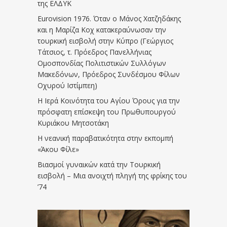
της ΕΛΔΥΚ
Eurovision 1976. Όταν ο Μάνος Χατζηδάκης
και η Μαρίζα Κοχ κατακεραύνωσαν την
τουρκική εισβολή στην Κύπρο (Γεώργιος
Τάτσιος, τ. Πρόεδρος Πανελλήνιας
Ομοσπονδίας Πολιτιστικών Συλλόγων
Μακεδόνων, Πρόεδρος Συνδέσμου Φίλων
Οχυρού Ιστίμπεη)
Η Ιερά Κοινότητα του Αγίου Όρους για την
πρόσφατη επίσκεψη του Πρωθυπουργού
Κυριάκου Μητσοτάκη
Η νεανική παραβατικότητα στην εκπομπή
«Άκου Φίλε»
Βιασμοί γυναικών κατά την Τουρκική
εισβολή – Μια ανοιχτή πληγή της φρίκης του
’74