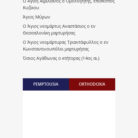
Ο Άγιος Αιμιλιανός ο Ομολογητής, επίσκοπος
Κυζίκου
Άγιος Μύρων
Ο Άγιος νεομάρτυς Αναστάσιος ο εν
Θεσσαλονίκη μαρτυρήσας
Ο Άγιος νεομάρτυρας Τριαντάφυλλος ο εν
Κωνσταντινουπόλει μαρτυρήσας
Όσιος Αγάθωνας ο κτήτορας (14ος αι.)
PEMPTOUSIA
ORTHODOXIA