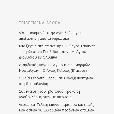
ΕΠΙΛΕΓΜΈΝΑ ΆΡΘΡΑ
Λίστες αναμονής στην Αγία Σκέπη για
απεξάρτηση απο τα ναρκωτικά
Μια ξεχωριστή επίσκεψη: Ο Γιώργος Τσιάκκας
και η Χριστίνα Παυλίδου στην Ι.Μ. Αγίου
Διονυσίου εν Ολύμπω
«Καρδιακός Λόγος – Αγιασμένων Μορφών
Νοσταλγία» – Ο Άγιος Παΐσιος (Β’ μέρος)
Ομιλία Γέροντα Εφραίμ σε Σύναξη Φοιτητών
στη Θεσσαλονίκη
Συνέντευξη του ηθοποιού Προκόπη
Αγαθοκλέους στην Πεμπτουσία
Λευκωσία: Τελετή επαναπατρισμού και ταφής
των οστών 16 Ελλαδιτών πεσόντων οπλιτών