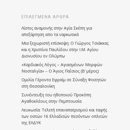
ΕΠΙΛΕΓΜΈΝΑ ΆΡΘΡΑ
Λίστες αναμονής στην Αγία Σκέπη για
απεξάρτηση απο τα ναρκωτικά
Μια ξεχωριστή επίσκεψη: Ο Γιώργος Τσιάκκας
και η Χριστίνα Παυλίδου στην Ι.Μ. Αγίου
Διονυσίου εν Ολύμπω
«Καρδιακός Λόγος – Αγιασμένων Μορφών
Νοσταλγία» – Ο Άγιος Παΐσιος (Β’ μέρος)
Ομιλία Γέροντα Εφραίμ σε Σύναξη Φοιτητών
στη Θεσσαλονίκη
Συνέντευξη του ηθοποιού Προκόπη
Αγαθοκλέους στην Πεμπτουσία
Λευκωσία: Τελετή επαναπατρισμού και ταφής
των οστών 16 Ελλαδιτών πεσόντων οπλιτών
της ΕΛΔΥΚ