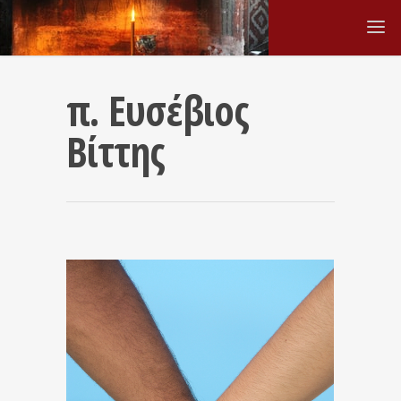
π. Ευσέβιος
Βίττης