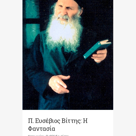
Π. Ευσέβιος Βίττης: Η
Φαντασία