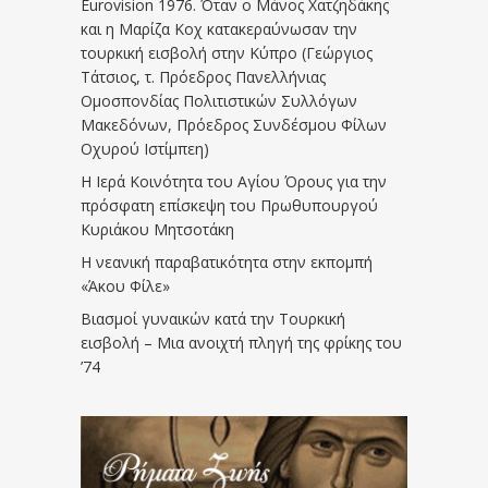
Eurovision 1976. Όταν ο Μάνος Χατζηδάκης
και η Μαρίζα Κοχ κατακεραύνωσαν την
τουρκική εισβολή στην Κύπρο (Γεώργιος
Τάτσιος, τ. Πρόεδρος Πανελλήνιας
Ομοσπονδίας Πολιτιστικών Συλλόγων
Μακεδόνων, Πρόεδρος Συνδέσμου Φίλων
Οχυρού Ιστίμπεη)
Η Ιερά Κοινότητα του Αγίου Όρους για την
πρόσφατη επίσκεψη του Πρωθυπουργού
Κυριάκου Μητσοτάκη
Η νεανική παραβατικότητα στην εκπομπή
«Άκου Φίλε»
Βιασμοί γυναικών κατά την Τουρκική
εισβολή – Μια ανοιχτή πληγή της φρίκης του
’74