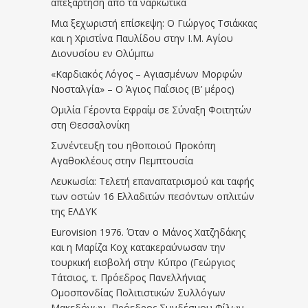
απεξάρτηση απο τα ναρκωτικά
Μια ξεχωριστή επίσκεψη: Ο Γιώργος Τσιάκκας
και η Χριστίνα Παυλίδου στην Ι.Μ. Αγίου
Διονυσίου εν Ολύμπω
«Καρδιακός Λόγος – Αγιασμένων Μορφών
Νοσταλγία» – Ο Άγιος Παΐσιος (Β’ μέρος)
Ομιλία Γέροντα Εφραίμ σε Σύναξη Φοιτητών
στη Θεσσαλονίκη
Συνέντευξη του ηθοποιού Προκόπη
Αγαθοκλέους στην Πεμπτουσία
Λευκωσία: Τελετή επαναπατρισμού και ταφής
των οστών 16 Ελλαδιτών πεσόντων οπλιτών
της ΕΛΔΥΚ
Eurovision 1976. Όταν ο Μάνος Χατζηδάκης
και η Μαρίζα Κοχ κατακεραύνωσαν την
τουρκική εισβολή στην Κύπρο (Γεώργιος
Τάτσιος, τ. Πρόεδρος Πανελλήνιας
Ομοσπονδίας Πολιτιστικών Συλλόγων
Μακεδόνων, Πρόεδρος Συνδέσμου Φίλων