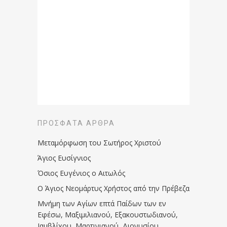
ΠΡΌΣΦΑΤΑ ΆΡΘΡΑ
Μεταμόρφωση του Σωτήρος Χριστού
Άγιος Ευσίγνιος
Όσιος Ευγένιος ο Αιτωλός
Ο Άγιος Νεομάρτυς Χρήστος από την Πρέβεζα
Μνήμη των Aγίων επτά Παίδων των εν
Eφέσω, Mαξιμιλιανού, Eξακουστωδιανού,
Iαμβλίχου, Mαρτινιανού, Διονυσίου,