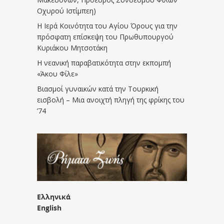
Οχυρού Ιστίμπεη)
Η Ιερά Κοινότητα του Αγίου Όρους για την
πρόσφατη επίσκεψη του Πρωθυπουργού
Κυριάκου Μητσοτάκη
Η νεανική παραβατικότητα στην εκπομπή
«Άκου Φίλε»
Βιασμοί γυναικών κατά την Τουρκική
εισβολή – Μια ανοιχτή πληγή της φρίκης του
’74
Ελληνικά
English