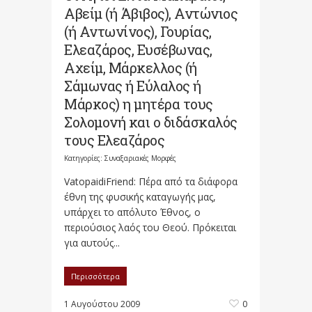
Αβείμ (ή Άβιβος), Αντώνιος
(ή Αντωνίνος), Γουρίας,
Ελεαζάρος, Ευσέβωνας,
Αχείμ, Μάρκελλος (ή
Σάμωνας ή Εύλαλος ή
Μάρκος) η μητέρα τους
Σολομονή και ο διδάσκαλός
τους Ελεαζάρος
Κατηγορίες:
Συναξαριακές Μορφές
VatopaidiFriend: Πέρα από τα διάφορα
έθνη της φυσικής καταγωγής μας,
υπάρχει το απόλυτο Έθνος, o
περιούσιος λαός του Θεού. Πρόκειται
για αυτούς...
Περισσότερα
1 Αυγούστου 2009
0