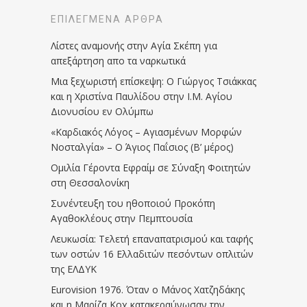
ΕΠΙΛΕΓΜΈΝΑ ΆΡΘΡΑ
Λίστες αναμονής στην Αγία Σκέπη για
απεξάρτηση απο τα ναρκωτικά
Μια ξεχωριστή επίσκεψη: Ο Γιώργος Τσιάκκας
και η Χριστίνα Παυλίδου στην Ι.Μ. Αγίου
Διονυσίου εν Ολύμπω
«Καρδιακός Λόγος – Αγιασμένων Μορφών
Νοσταλγία» – Ο Άγιος Παΐσιος (Β’ μέρος)
Ομιλία Γέροντα Εφραίμ σε Σύναξη Φοιτητών
στη Θεσσαλονίκη
Συνέντευξη του ηθοποιού Προκόπη
Αγαθοκλέους στην Πεμπτουσία
Λευκωσία: Τελετή επαναπατρισμού και ταφής
των οστών 16 Ελλαδιτών πεσόντων οπλιτών
της ΕΛΔΥΚ
Eurovision 1976. Όταν ο Μάνος Χατζηδάκης
και η Μαρίζα Κοχ κατακεραύνωσαν την