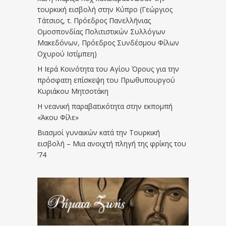
τουρκική εισβολή στην Κύπρο (Γεώργιος
Τάτσιος, τ. Πρόεδρος Πανελλήνιας
Ομοσπονδίας Πολιτιστικών Συλλόγων
Μακεδόνων, Πρόεδρος Συνδέσμου Φίλων
Οχυρού Ιστίμπεη)
Η Ιερά Κοινότητα του Αγίου Όρους για την
πρόσφατη επίσκεψη του Πρωθυπουργού
Κυριάκου Μητσοτάκη
Η νεανική παραβατικότητα στην εκπομπή
«Άκου Φίλε»
Βιασμοί γυναικών κατά την Τουρκική
εισβολή – Μια ανοιχτή πληγή της φρίκης του
’74