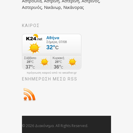
Αστρούλα, Αστρινή, Αστερινή, Αστρινός,
Αστερινός, Νικάνωρ, Νικάνορας
ΚΑΙΡΟΣ
πρόγνωση καιρού από το weather.gr
ΕΝΗΜΈΡΩΣΉ ΜΕΣΩ RSS
© 2026 Διακόνημα. All Rights Reserved.