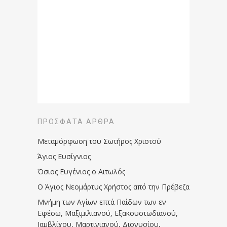
ΠΡΌΣΦΑΤΑ ΆΡΘΡΑ
Μεταμόρφωση του Σωτήρος Χριστού
Άγιος Ευσίγνιος
Όσιος Ευγένιος ο Αιτωλός
Ο Άγιος Νεομάρτυς Χρήστος από την Πρέβεζα
Μνήμη των Aγίων επτά Παίδων των εν
Eφέσω, Mαξιμιλιανού, Eξακουστωδιανού,
Iαμβλίχου, Mαρτινιανού, Διονυσίου,