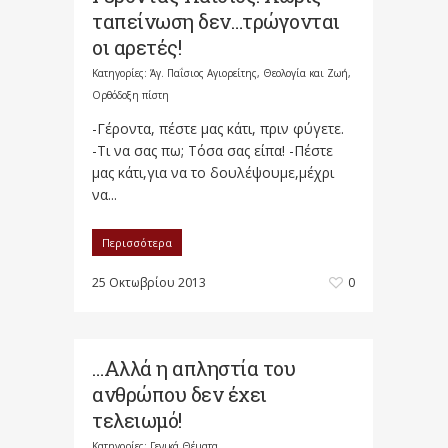
ταπείνωση δεν…τρώγονται
οι αρετές!
Κατηγορίες:
Άγ. Παΐσιος Αγιορείτης
,
Θεολογία και Ζωή
,
Ορθόδοξη πίστη
-Γέροντα, πέστε μας κάτι, πριν φύγετε.
-Τι να σας πω; Τόσα σας είπα! -Πέστε
μας κάτι,για να το δουλέψουμε,μέχρι
να...
Περισσότερα
25 Οκτωβρίου 2013
0
…Αλλά η απληστία του
ανθρώπου δεν έχει
τελειωμό!
Κατηγορίες:
Γενικά Θέματα