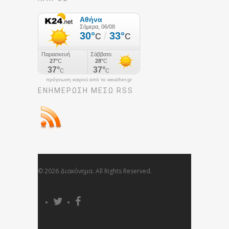
πρόγνωση καιρού από το weather.gr
ΕΝΗΜΈΡΩΣΉ ΜΕΣΩ RSS
© 2026 Διακόνημα. All Rights Reserved.