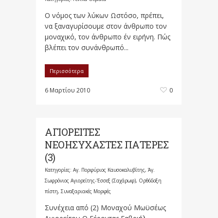
Ο νόμος των λύκων Ωστόσο, πρέπει,
να ξαναγυρίσουμε στον άνθρωπο τον
μοναχικό, τον άνθρωπο έν ειρήνη. Πώς
βλέπει τον συνάνθρωπό...
Περισσότερα
6 Μαρτίου 2010
0
ΑΓΙΟΡΕΙΤΕΣ
ΝΕΟΗΣΥΧΑΣΤΕΣ ΠΑΤΕΡΕΣ
(3)
Κατηγορίες:
Αγ. Πορφύριος Καυσοκαλυβίτης
,
Άγ.
Σωφρόνιος Αγιορείτης-'Εσσεξ (Σαχάρωφ)
,
Ορθόδοξη
πίστη
,
Συναξαριακές Μορφές
Συνέχεια από (2) Μοναχού Μωϋσέως