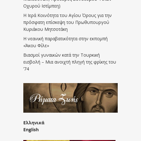
Οχυρού Ιστίμπεη)
Η Ιερά Κοινότητα του Αγίου Όρους για την
πρόσφατη επίσκεψη του Πρωθυπουργού
Κυριάκου Μητσοτάκη
Η νεανική παραβατικότητα στην εκπομπή
«Άκου Φίλε»
Βιασμοί γυναικών κατά την Τουρκική
εισβολή – Μια ανοιχτή πληγή της φρίκης του
’74
Ελληνικά
English