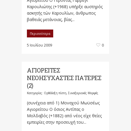
Αγιορείτου Ο Γέροντας Γαβριήλ
Καρουλιώτης (+1968) υπήρξε αυστηρός
ασκητής τών Καρουλίων, άνθρωπος
βαθειάς μετάνοιας, βίας...
Περισσότερα
5 Ιουλίου 2009
0
ΑΓΙΟΡΕΙΤΕΣ
ΝΕΟΗΣΥΧΑΣΤΕΣ ΠΑΤΕΡΕΣ
(2)
Κατηγορίες:
Ορθόδοξη πίστη
,
Συναξαριακές Μορφές
(συνέχεια από 1) Μοναχού Μωϋσέως
Αγιορείτου Ο όσιος Αντίπας ο
Μολδαβός (+1882) από νέος είχε θείες
εμπειρίες στην προσευχή του...