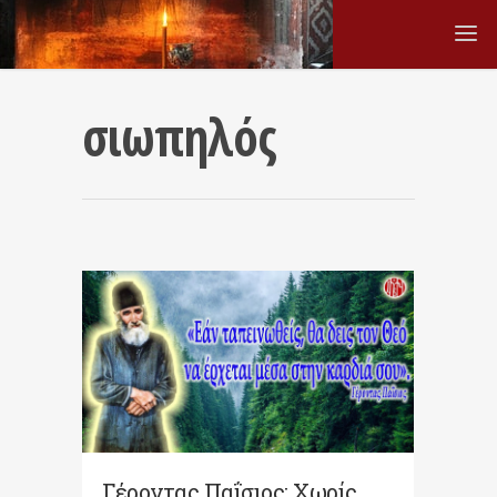
σιωπηλός
Γέροντας Παΐσιος: Χωρίς