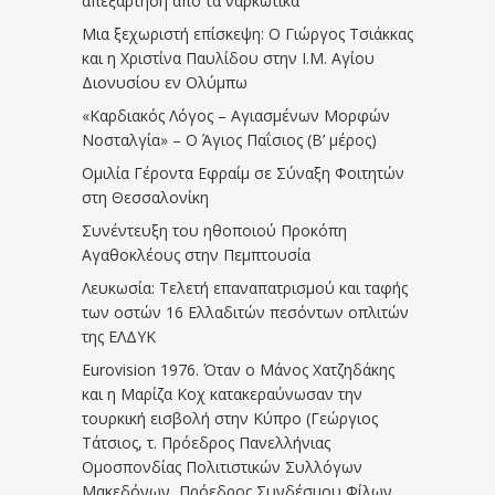
απεξάρτηση απο τα ναρκωτικά
Μια ξεχωριστή επίσκεψη: Ο Γιώργος Τσιάκκας
και η Χριστίνα Παυλίδου στην Ι.Μ. Αγίου
Διονυσίου εν Ολύμπω
«Καρδιακός Λόγος – Αγιασμένων Μορφών
Νοσταλγία» – Ο Άγιος Παΐσιος (Β’ μέρος)
Ομιλία Γέροντα Εφραίμ σε Σύναξη Φοιτητών
στη Θεσσαλονίκη
Συνέντευξη του ηθοποιού Προκόπη
Αγαθοκλέους στην Πεμπτουσία
Λευκωσία: Τελετή επαναπατρισμού και ταφής
των οστών 16 Ελλαδιτών πεσόντων οπλιτών
της ΕΛΔΥΚ
Eurovision 1976. Όταν ο Μάνος Χατζηδάκης
και η Μαρίζα Κοχ κατακεραύνωσαν την
τουρκική εισβολή στην Κύπρο (Γεώργιος
Τάτσιος, τ. Πρόεδρος Πανελλήνιας
Ομοσπονδίας Πολιτιστικών Συλλόγων
Μακεδόνων, Πρόεδρος Συνδέσμου Φίλων