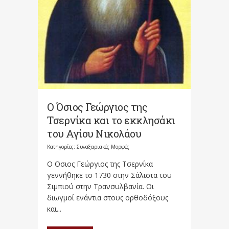
Ο Όσιος Γεώργιος της
Τσερνίκα και το εκκλησάκι
του Αγίου Νικολάου
Κατηγορίες:
Συναξαριακές Μορφές
Ο Οσιος Γεώργιος της Τσερνίκα
γεννήθηκε το 1730 στην Σάλιστα του
Σιμπιού στην Τρανσυλβανία. Οι
διωγμοί ενάντια στους ορθοδόξους
και...