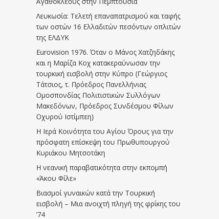
Αγαθοκλέους στην Πεμπτουσία
Λευκωσία: Τελετή επαναπατρισμού και ταφής
των οστών 16 Ελλαδιτών πεσόντων οπλιτών
της ΕΛΔΥΚ
Eurovision 1976. Όταν ο Μάνος Χατζηδάκης
και η Μαρίζα Κοχ κατακεραύνωσαν την
τουρκική εισβολή στην Κύπρο (Γεώργιος
Τάτσιος, τ. Πρόεδρος Πανελλήνιας
Ομοσπονδίας Πολιτιστικών Συλλόγων
Μακεδόνων, Πρόεδρος Συνδέσμου Φίλων
Οχυρού Ιστίμπεη)
Η Ιερά Κοινότητα του Αγίου Όρους για την
πρόσφατη επίσκεψη του Πρωθυπουργού
Κυριάκου Μητσοτάκη
Η νεανική παραβατικότητα στην εκπομπή
«Άκου Φίλε»
Βιασμοί γυναικών κατά την Τουρκική
εισβολή – Μια ανοιχτή πληγή της φρίκης του
’74