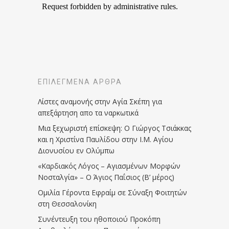
ΕΠΙΛΕΓΜΈΝΑ ΆΡΘΡΑ
Λίστες αναμονής στην Αγία Σκέπη για
απεξάρτηση απο τα ναρκωτικά
Μια ξεχωριστή επίσκεψη: Ο Γιώργος Τσιάκκας
και η Χριστίνα Παυλίδου στην Ι.Μ. Αγίου
Διονυσίου εν Ολύμπω
«Καρδιακός Λόγος – Αγιασμένων Μορφών
Νοσταλγία» – Ο Άγιος Παΐσιος (Β’ μέρος)
Ομιλία Γέροντα Εφραίμ σε Σύναξη Φοιτητών
στη Θεσσαλονίκη
Συνέντευξη του ηθοποιού Προκόπη