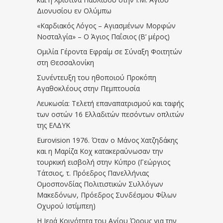
Διονυσίου εν Ολύμπω
«Καρδιακός Λόγος – Αγιασμένων Μορφών
Νοσταλγία» – Ο Άγιος Παΐσιος (Β’ μέρος)
Ομιλία Γέροντα Εφραίμ σε Σύναξη Φοιτητών
στη Θεσσαλονίκη
Συνέντευξη του ηθοποιού Προκόπη
Αγαθοκλέους στην Πεμπτουσία
Λευκωσία: Τελετή επαναπατρισμού και ταφής
των οστών 16 Ελλαδιτών πεσόντων οπλιτών
της ΕΛΔΥΚ
Eurovision 1976. Όταν ο Μάνος Χατζηδάκης
και η Μαρίζα Κοχ κατακεραύνωσαν την
τουρκική εισβολή στην Κύπρο (Γεώργιος
Τάτσιος, τ. Πρόεδρος Πανελλήνιας
Ομοσπονδίας Πολιτιστικών Συλλόγων
Μακεδόνων, Πρόεδρος Συνδέσμου Φίλων
Οχυρού Ιστίμπεη)
Η Ιερά Κοινότητα του Αγίου Όρους για την