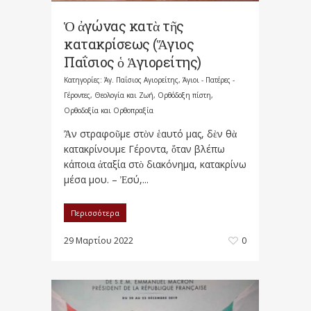
Ὁ ἀγώνας κατὰ τῆς
κατακρίσεως (Ἅγιος
Παΐσιος ὁ Ἁγιορείτης)
Κατηγορίες:
Άγ. Παΐσιος Αγιορείτης
,
Άγιοι - Πατέρες -
Γέροντες
,
Θεολογία και Ζωή
,
Ορθόδοξη πίστη
,
Ορθοδοξία και Ορθοπραξία
Ἂν στραφοῦμε στὸν ἑαυτό μας, δὲν θὰ
κατακρίνουμε Γέροντα, ὅταν βλέπω
κάποια ἀταξία στὸ διακόνημα, κατακρίνω
μέσα μου. – Ἐσύ,...
Περισσότερα
29 Μαρτίου 2022
0