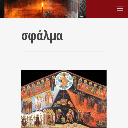
σφάλμα