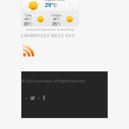
πρόγνωση καιρού από το weather.gr
ΕΝΗΜΈΡΩΣΉ ΜΕΣΩ RSS
© 2026 Διακόνημα. All Rights Reserved.