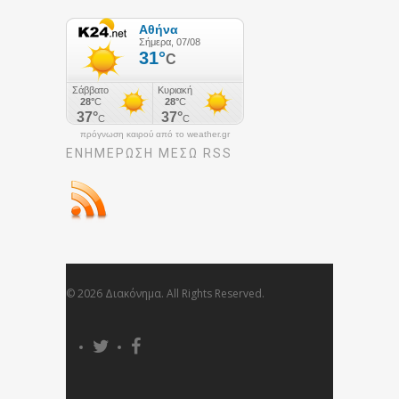
πρόγνωση καιρού από το weather.gr
ΕΝΗΜΈΡΩΣΉ ΜΕΣΩ RSS
© 2026 Διακόνημα. All Rights Reserved.