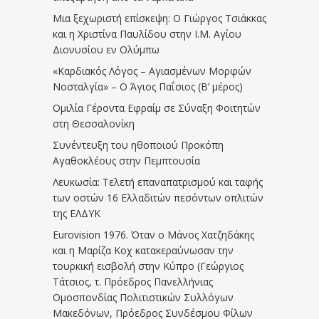
Μια ξεχωριστή επίσκεψη: Ο Γιώργος Τσιάκκας
και η Χριστίνα Παυλίδου στην Ι.Μ. Αγίου
Διονυσίου εν Ολύμπω
«Καρδιακός Λόγος – Αγιασμένων Μορφών
Νοσταλγία» – Ο Άγιος Παΐσιος (Β’ μέρος)
Ομιλία Γέροντα Εφραίμ σε Σύναξη Φοιτητών
στη Θεσσαλονίκη
Συνέντευξη του ηθοποιού Προκόπη
Αγαθοκλέους στην Πεμπτουσία
Λευκωσία: Τελετή επαναπατρισμού και ταφής
των οστών 16 Ελλαδιτών πεσόντων οπλιτών
της ΕΛΔΥΚ
Eurovision 1976. Όταν ο Μάνος Χατζηδάκης
και η Μαρίζα Κοχ κατακεραύνωσαν την
τουρκική εισβολή στην Κύπρο (Γεώργιος
Τάτσιος, τ. Πρόεδρος Πανελλήνιας
Ομοσπονδίας Πολιτιστικών Συλλόγων
Μακεδόνων, Πρόεδρος Συνδέσμου Φίλων