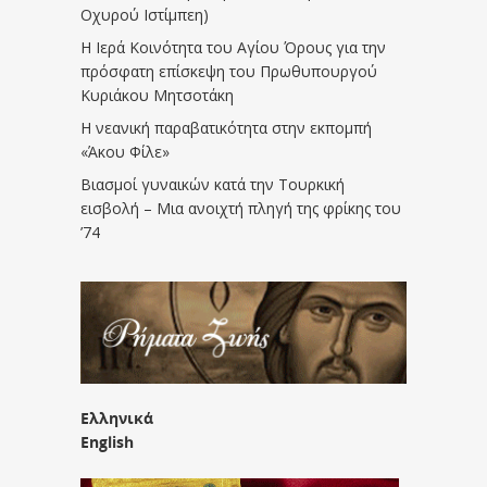
Οχυρού Ιστίμπεη)
Η Ιερά Κοινότητα του Αγίου Όρους για την
πρόσφατη επίσκεψη του Πρωθυπουργού
Κυριάκου Μητσοτάκη
Η νεανική παραβατικότητα στην εκπομπή
«Άκου Φίλε»
Βιασμοί γυναικών κατά την Τουρκική
εισβολή – Μια ανοιχτή πληγή της φρίκης του
’74
Ελληνικά
English