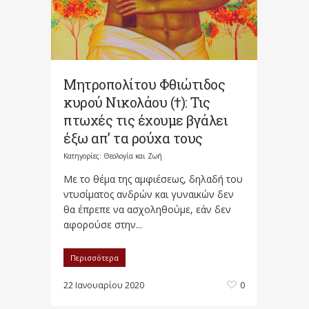
Μητροπολίτου Φθιώτιδος
κυρού Νικολάου (†): Τις
πτωχές τις έχουμε βγάλει
έξω απ’ τα ρούχα τους
Κατηγορίες:
Θεολογία και Ζωή
Με το θέμα της αμφιέσεως, δηλαδή του
ντυσίματος ανδρών και γυναικών δεν
θα έπρεπε να ασχοληθούμε, εάν δεν
αφορούσε στην...
Περισσότερα
22 Ιανουαρίου 2020
0