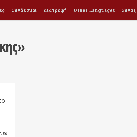
ες
Σύνδεσμοι
Διατροφή
Other Languages
Συναξ
ρκης»
το
 νέα