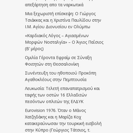
απεξάρτηση απο τα ναρκωτικά
Μια ξεχωριστή επίσκεψη: Ο Γιώργος
Τσιάκκας και η Χριστίνα Παυλίδου στην
Ι.Μ. Αγίου Διονυσίου εν Ολύμπω
«Καρδιακός Λόγος – Αγιασμένων
Μορφών Νοσταλγία» – Ο Άγιος Παΐσιος
(Β’ μέρος)
Ομιλία Γέροντα Εφραίμ σε Σύναξη
Φοιτητών στη Θεσσαλονίκη
Συνέντευξη του ηθοποιού Προκόπη
Αγαθοκλέους στην Πεμπτουσία
Λευκωσία: Τελετή επαναπατρισμού και
ταφής των οστών 16 Ελλαδιτών
πεσόντων οπλιτών της ΕΛΔΥΚ
Eurovision 1976. Όταν ο Μάνος
Χατζηδάκης και η Μαρίζα Κοχ
κατακεραύνωσαν την τουρκική εισβολή
στην Κύπρο (Γεώργιος Τάτσιος, τ.