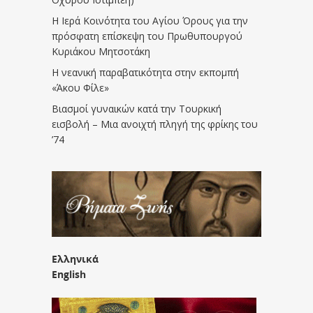
Η Ιερά Κοινότητα του Αγίου Όρους για την
πρόσφατη επίσκεψη του Πρωθυπουργού
Κυριάκου Μητσοτάκη
Η νεανική παραβατικότητα στην εκπομπή
«Άκου Φίλε»
Βιασμοί γυναικών κατά την Τουρκική
εισβολή – Μια ανοιχτή πληγή της φρίκης του
’74
Ελληνικά
English