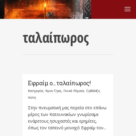
ταλαίπωρος
Εφραίμ ο…ταλαίπωρος!
Κατηγορίες:
Άγιον Όρος
,
Γενικά Θέματα
,
Ορθόδοξη
πίστη
Στην πνευματική μας πορεία στο επάνω
μέρος των Κατουνακίων γνωρίσαμε
ενάρετους ησυχαστές και ερημίτες,
όπως τον ταπεινό μοναχό Εφραίμ τον...