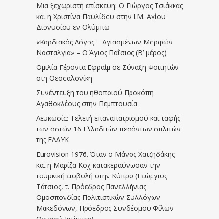
Μια ξεχωριστή επίσκεψη: Ο Γιώργος Τσιάκκας
και η Χριστίνα Παυλίδου στην Ι.Μ. Αγίου
Διονυσίου εν Ολύμπω
«Καρδιακός Λόγος – Αγιασμένων Μορφών
Νοσταλγία» – Ο Άγιος Παΐσιος (Β’ μέρος)
Ομιλία Γέροντα Εφραίμ σε Σύναξη Φοιτητών
στη Θεσσαλονίκη
Συνέντευξη του ηθοποιού Προκόπη
Αγαθοκλέους στην Πεμπτουσία
Λευκωσία: Τελετή επαναπατρισμού και ταφής
των οστών 16 Ελλαδιτών πεσόντων οπλιτών
της ΕΛΔΥΚ
Eurovision 1976. Όταν ο Μάνος Χατζηδάκης
και η Μαρίζα Κοχ κατακεραύνωσαν την
τουρκική εισβολή στην Κύπρο (Γεώργιος
Τάτσιος, τ. Πρόεδρος Πανελλήνιας
Ομοσπονδίας Πολιτιστικών Συλλόγων
Μακεδόνων, Πρόεδρος Συνδέσμου Φίλων
Οχυρού Ιστίμπεη)