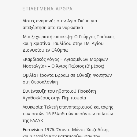
ΕΠΙΛΕΓΜΈΝΑ ΆΡΘΡΑ
Λίστες αναμονής στην Αγία Σκέπη για
απεξάρτηση απο τα ναρκωτικά
Μια ξεχωριστή επίσκεψη: Ο Γιώργος Τσιάκκας
και η Χριστίνα Παυλίδου στην Ι.Μ. Αγίου
Διονυσίου εν Ολύμπω
«Καρδιακός Λόγος – Αγιασμένων Μορφών
Νοσταλγία» – Ο Άγιος Παΐσιος (Β’ μέρος)
Ομιλία Γέροντα Εφραίμ σε Σύναξη Φοιτητών
στη Θεσσαλονίκη
Συνέντευξη του ηθοποιού Προκόπη
Αγαθοκλέους στην Πεμπτουσία
Λευκωσία: Τελετή επαναπατρισμού και ταφής
των οστών 16 Ελλαδιτών πεσόντων οπλιτών
της ΕΛΔΥΚ
Eurovision 1976. Όταν ο Μάνος Χατζηδάκης
και η Μαρίζα Κοχ κατακεραύνωσαν την