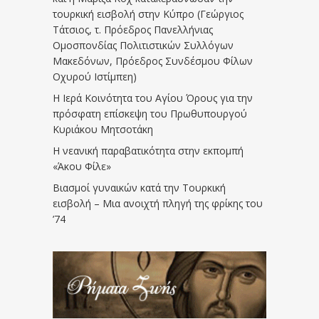
τουρκική εισβολή στην Κύπρο (Γεώργιος
Τάτσιος, τ. Πρόεδρος Πανελλήνιας
Ομοσπονδίας Πολιτιστικών Συλλόγων
Μακεδόνων, Πρόεδρος Συνδέσμου Φίλων
Οχυρού Ιστίμπεη)
Η Ιερά Κοινότητα του Αγίου Όρους για την
πρόσφατη επίσκεψη του Πρωθυπουργού
Κυριάκου Μητσοτάκη
Η νεανική παραβατικότητα στην εκπομπή
«Άκου Φίλε»
Βιασμοί γυναικών κατά την Τουρκική
εισβολή – Μια ανοιχτή πληγή της φρίκης του
’74