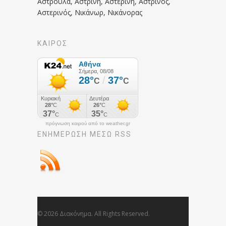
Αστρούλα, Αστρινή, Αστερινή, Αστρινός,
Αστερινός, Νικάνωρ, Νικάνορας
ΚΑΙΡΟΣ
πρόγνωση καιρού από το weather.gr
ΕΝΗΜΈΡΩΣΉ ΜΕΣΩ RSS
© 2026 Διακόνημα. All Rights Reserved.