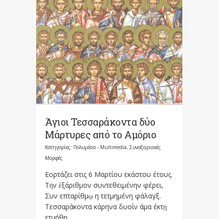
Άγιοι Τεσσαράκοντα δύο
Μάρτυρες από το Αμόριο
Κατηγορίες:
Πολυμέσα - Multimedia
,
Συναξαριακές
Μορφές
Εορτάζει στις 6 Μαρτίου εκάστου έτους.
Τὴν ἑξάριθμον συντεθειμένην φέρει,
Συν επταρίθμῳ η τετμημένη φάλαγξ.
Τεσσαράκοντα κάρηνα δυοίν άμα έκτῃ
ετμήθη....