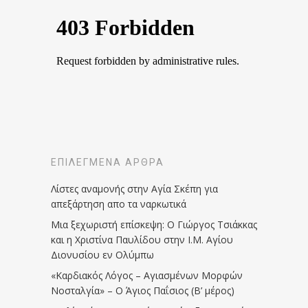
ΕΠΙΛΕΓΜΈΝΑ ΆΡΘΡΑ
Λίστες αναμονής στην Αγία Σκέπη για
απεξάρτηση απο τα ναρκωτικά
Μια ξεχωριστή επίσκεψη: Ο Γιώργος Τσιάκκας
και η Χριστίνα Παυλίδου στην Ι.Μ. Αγίου
Διονυσίου εν Ολύμπω
«Καρδιακός Λόγος – Αγιασμένων Μορφών
Νοσταλγία» – Ο Άγιος Παΐσιος (Β’ μέρος)