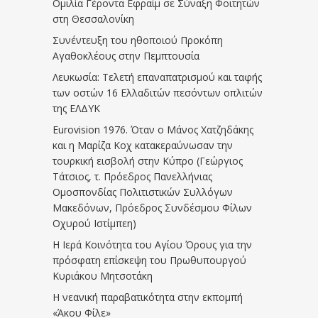
Ομιλία Γέροντα Εφραίμ σε Σύναξη Φοιτητών
στη Θεσσαλονίκη
Συνέντευξη του ηθοποιού Προκόπη
Αγαθοκλέους στην Πεμπτουσία
Λευκωσία: Τελετή επαναπατρισμού και ταφής
των οστών 16 Ελλαδιτών πεσόντων οπλιτών
της ΕΛΔΥΚ
Eurovision 1976. Όταν ο Μάνος Χατζηδάκης
και η Μαρίζα Κοχ κατακεραύνωσαν την
τουρκική εισβολή στην Κύπρο (Γεώργιος
Τάτσιος, τ. Πρόεδρος Πανελλήνιας
Ομοσπονδίας Πολιτιστικών Συλλόγων
Μακεδόνων, Πρόεδρος Συνδέσμου Φίλων
Οχυρού Ιστίμπεη)
Η Ιερά Κοινότητα του Αγίου Όρους για την
πρόσφατη επίσκεψη του Πρωθυπουργού
Κυριάκου Μητσοτάκη
Η νεανική παραβατικότητα στην εκπομπή
«Άκου Φίλε»