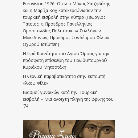
Eurovision 1976. Όταν ο Μάνος Χατζηδάκης
και η Μαρίζα Κοχ κατακεραύνωσαν την
τουρκική εισβολή στην Κύπρο (Γεώργιος
Τάτσιος, τ. Πρόεδρος Πανελλήνιας
Ομοσπονδίας Πολιτιστικών Συλλόγων
Μακεδόνων, Πρόεδρος Συνδέσμου Φίλων
Οχυρού Ιστίμπεη)
Η Ιερά Κοινότητα του Αγίου Όρους για την
πρόσφατη επίσκεψη του Πρωθυπουργού
Κυριάκου Μητσοτάκη
Η νεανική παραβατικότητα στην εκπομπή
«Άκου Φίλε»
Βιασμοί γυναικών κατά την Τουρκική
εισβολή – Μια ανοιχτή πληγή της φρίκης του
’74