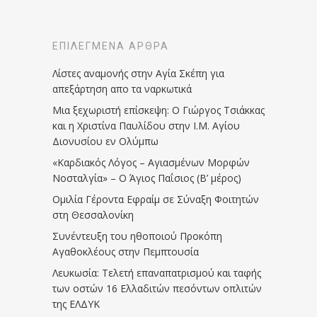
ΕΠΙΛΕΓΜΈΝΑ ΆΡΘΡΑ
Λίστες αναμονής στην Αγία Σκέπη για
απεξάρτηση απο τα ναρκωτικά
Μια ξεχωριστή επίσκεψη: Ο Γιώργος Τσιάκκας
και η Χριστίνα Παυλίδου στην Ι.Μ. Αγίου
Διονυσίου εν Ολύμπω
«Καρδιακός Λόγος – Αγιασμένων Μορφών
Νοσταλγία» – Ο Άγιος Παΐσιος (Β’ μέρος)
Ομιλία Γέροντα Εφραίμ σε Σύναξη Φοιτητών
στη Θεσσαλονίκη
Συνέντευξη του ηθοποιού Προκόπη
Αγαθοκλέους στην Πεμπτουσία
Λευκωσία: Τελετή επαναπατρισμού και ταφής
των οστών 16 Ελλαδιτών πεσόντων οπλιτών
της ΕΛΔΥΚ