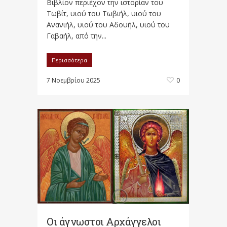
Βιβλίον περιέχον την ιστορίαν του
Τωβίτ, υιού του Τωβιήλ, υιού του
Ανανιήλ, υιού του Αδουήλ, υιού του
Γαβαήλ, από την...
Περισσότερα
7 Νοεμβρίου 2025
0
Οι άγνωστοι Αρχάγγελοι