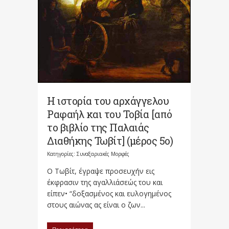
Η ιστορία του αρχάγγελου
Ραφαήλ και του Τοβία [από
το βιβλίο της Παλαιάς
Διαθήκης Τωβίτ] (μέρος 5ο)
Κατηγορίες:
Συναξαριακές Μορφές
Ο Τωβίτ, έγραψε προσευχήν εις
έκφρασιν της αγαλλιάσεώς του και
είπεν• “δοξασμένος και ευλογημένος
στους αιώνας ας είναι ο ζων...