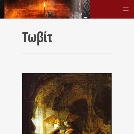
Τωβίτ