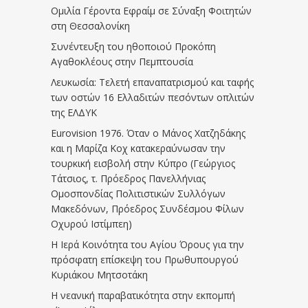
Ομιλία Γέροντα Εφραίμ σε Σύναξη Φοιτητών
στη Θεσσαλονίκη
Συνέντευξη του ηθοποιού Προκόπη
Αγαθοκλέους στην Πεμπτουσία
Λευκωσία: Τελετή επαναπατρισμού και ταφής
των οστών 16 Ελλαδιτών πεσόντων οπλιτών
της ΕΛΔΥΚ
Eurovision 1976. Όταν ο Μάνος Χατζηδάκης
και η Μαρίζα Κοχ κατακεραύνωσαν την
τουρκική εισβολή στην Κύπρο (Γεώργιος
Τάτσιος, τ. Πρόεδρος Πανελλήνιας
Ομοσπονδίας Πολιτιστικών Συλλόγων
Μακεδόνων, Πρόεδρος Συνδέσμου Φίλων
Οχυρού Ιστίμπεη)
Η Ιερά Κοινότητα του Αγίου Όρους για την
πρόσφατη επίσκεψη του Πρωθυπουργού
Κυριάκου Μητσοτάκη
Η νεανική παραβατικότητα στην εκπομπή