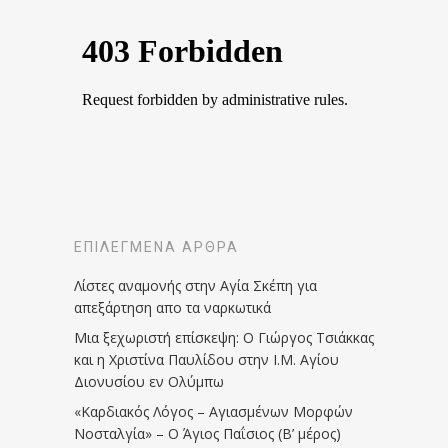
ΕΠΙΛΕΓΜΈΝΑ ΆΡΘΡΑ
Λίστες αναμονής στην Αγία Σκέπη για
απεξάρτηση απο τα ναρκωτικά
Μια ξεχωριστή επίσκεψη: Ο Γιώργος Τσιάκκας
και η Χριστίνα Παυλίδου στην Ι.Μ. Αγίου
Διονυσίου εν Ολύμπω
«Καρδιακός Λόγος – Αγιασμένων Μορφών
Νοσταλγία» – Ο Άγιος Παΐσιος (Β’ μέρος)