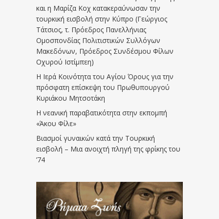
και η Μαρίζα Κοχ κατακεραύνωσαν την
τουρκική εισβολή στην Κύπρο (Γεώργιος
Τάτσιος, τ. Πρόεδρος Πανελλήνιας
Ομοσπονδίας Πολιτιστικών Συλλόγων
Μακεδόνων, Πρόεδρος Συνδέσμου Φίλων
Οχυρού Ιστίμπεη)
Η Ιερά Κοινότητα του Αγίου Όρους για την
πρόσφατη επίσκεψη του Πρωθυπουργού
Κυριάκου Μητσοτάκη
Η νεανική παραβατικότητα στην εκπομπή
«Άκου Φίλε»
Βιασμοί γυναικών κατά την Τουρκική
εισβολή – Μια ανοιχτή πληγή της φρίκης του
’74