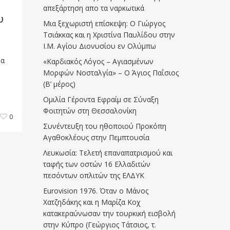
απεξάρτηση απο τα ναρκωτικά
υ
Μια ξεχωριστή επίσκεψη: Ο Γιώργος
Τσιάκκας και η Χριστίνα Παυλίδου στην
Ι.Μ. Αγίου Διονυσίου εν Ολύμπω
ρα
«Καρδιακός Λόγος – Αγιασμένων
Μορφών Νοσταλγία» – Ο Άγιος Παΐσιος
(Β’ μέρος)
Ομιλία Γέροντα Εφραίμ σε Σύναξη
Φοιτητών στη Θεσσαλονίκη
0
Συνέντευξη του ηθοποιού Προκόπη
Αγαθοκλέους στην Πεμπτουσία
Λευκωσία: Τελετή επαναπατρισμού και
ταφής των οστών 16 Ελλαδιτών
πεσόντων οπλιτών της ΕΛΔΥΚ
Eurovision 1976. Όταν ο Μάνος
Χατζηδάκης και η Μαρίζα Κοχ
κατακεραύνωσαν την τουρκική εισβολή
στην Κύπρο (Γεώργιος Τάτσιος, τ.