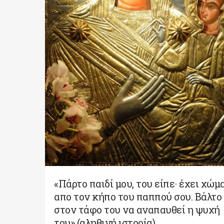
«Πάρτο παιδί μου, του είπε· έχει χώμ
απο τον κήπο του παππού σου. Βάλτο
στον τάφο του να αναπαυθεί η ψυχή
του» (αληθινή ιστορία)