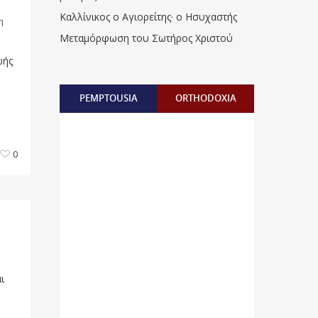
Καλλίνικος ο Αγιορείτης · ο Ησυχαστής
η
Μεταμόρφωση του Σωτήρος Χριστού
ωής
PEMPTOUSIA
ORTHODOXIA
0
ι