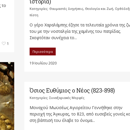
ιστορία)
 το
Κατηγορίες:
Θαυμαστές διηγήσεις
,
Θεολογία και Ζωή
,
Ορθόδοξ
πίστη
O γέρο Χαραλάμπης έζησε τα τελευταία χρόνια της ζ
του με την νοσταλγία της χαμένης του πατρίδας.
Σκεφτόταν συνέχεια το...
1
Περισσότερα
19 Ιουλίου 2020
Όσιος Ευθύμιος ο Νέος (823-898)
Κατηγορίες:
Συναξαριακές Μορφές
Μοναχού Μωϋσέως Αγιορείτου Γεννήθηκε στην
περιοχή της Άγκυρας, το 823, από ευσεβείς γονείς κα
στη βάπτισή του έλαβε το όνομα...