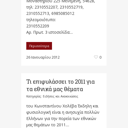
Μοναστηρίου 225 Μενεµένη, 54628,
τηλ: 2310552207, 2310552719,
2310552713, 6985085012
τηλεοµοιότυπο:
2310552209
Αρ. Πρωτ. 3 ιστοσελίδα:...
Περισσότερα
26 Ιανουαρίου 2012
0
Τι επιφυλάσσει το 2011 για
τα εθνικά μας θέματα
Κατηγορίες:
Ειδήσεις και Ανακοινώσεις
του Κωνσταντίνου Χολέβα Έκδηλη και
φυσιολογική είναι η ανησυχία πολλών
Ελλήνων για την πορεία των εθνικών
μας θεμάτων το 2011....