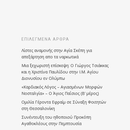
ΕΠΙΛΕΓΜΈΝΑ ΆΡΘΡΑ
Λίστες αναμονής στην Αγία Σκέπη για
απεξάρτηση απο τα ναρκωτικά
Μια ξεχωριστή επίσκεψη: Ο Γιώργος Τσιάκκας
και η Χριστίνα Παυλίδου στην Ι.Μ. Αγίου
Διονυσίου εν Ολύμπω
«Καρδιακός Λόγος – Αγιασμένων Μορφών
Νοσταλγία» – Ο Άγιος Παΐσιος (Β’ μέρος)
Ομιλία Γέροντα Εφραίμ σε Σύναξη Φοιτητών
στη Θεσσαλονίκη
Συνέντευξη του ηθοποιού Προκόπη
Αγαθοκλέους στην Πεμπτουσία