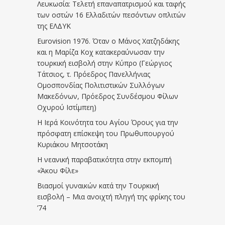
Λευκωσία: Τελετή επαναπατρισμού και ταφής
των οστών 16 Ελλαδιτών πεσόντων οπλιτών
της ΕΛΔΥΚ
Eurovision 1976. Όταν ο Μάνος Χατζηδάκης
και η Μαρίζα Κοχ κατακεραύνωσαν την
τουρκική εισβολή στην Κύπρο (Γεώργιος
Τάτσιος, τ. Πρόεδρος Πανελλήνιας
Ομοσπονδίας Πολιτιστικών Συλλόγων
Μακεδόνων, Πρόεδρος Συνδέσμου Φίλων
Οχυρού Ιστίμπεη)
Η Ιερά Κοινότητα του Αγίου Όρους για την
πρόσφατη επίσκεψη του Πρωθυπουργού
Κυριάκου Μητσοτάκη
Η νεανική παραβατικότητα στην εκπομπή
«Άκου Φίλε»
Βιασμοί γυναικών κατά την Τουρκική
εισβολή – Μια ανοιχτή πληγή της φρίκης του
’74