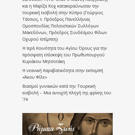
και η Μαρίζα Κοχ κατακεραύνωσαν την
τουρκική εισβολή στην Κύπρο (Γεώργιος
Τάτσιος, τ. Πρόεδρος Πανελλήνιας
Ομοσπονδίας Πολιτιστικών Συλλόγων
Μακεδόνων, Πρόεδρος Συνδέσμου Φίλων
Οχυρού Ιστίμπεη)
Η Ιερά Κοινότητα του Αγίου Όρους για την
πρόσφατη επίσκεψη του Πρωθυπουργού
Κυριάκου Μητσοτάκη
Η νεανική παραβατικότητα στην εκπομπή
«Άκου Φίλε»
Βιασμοί γυναικών κατά την Τουρκική
εισβολή – Μια ανοιχτή πληγή της φρίκης του
’74