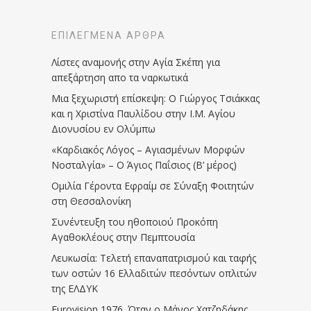
ΕΠΙΛΕΓΜΈΝΑ ΆΡΘΡΑ
Λίστες αναμονής στην Αγία Σκέπη για
απεξάρτηση απο τα ναρκωτικά
Μια ξεχωριστή επίσκεψη: Ο Γιώργος Τσιάκκας
και η Χριστίνα Παυλίδου στην Ι.Μ. Αγίου
Διονυσίου εν Ολύμπω
«Καρδιακός Λόγος – Αγιασμένων Μορφών
Νοσταλγία» – Ο Άγιος Παΐσιος (Β’ μέρος)
Ομιλία Γέροντα Εφραίμ σε Σύναξη Φοιτητών
στη Θεσσαλονίκη
Συνέντευξη του ηθοποιού Προκόπη
Αγαθοκλέους στην Πεμπτουσία
Λευκωσία: Τελετή επαναπατρισμού και ταφής
των οστών 16 Ελλαδιτών πεσόντων οπλιτών
της ΕΛΔΥΚ
Eurovision 1976. Όταν ο Μάνος Χατζηδάκης