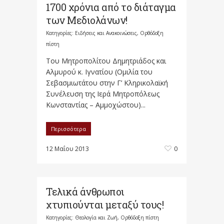
1700 χρόνια από το διάταγμα
των Μεδιολάνων!
Κατηγορίες:
Ειδήσεις και Ανακοινώσεις
,
Ορθόδοξη
πίστη
Του Μητροπολίτου Δημητριάδος και
Αλμυρού κ. Ιγνατίου (Ομιλία του
Σεβασμιωτάτου στην Γ’ Κληρικολαϊκή
Συνέλευση της Ιερά Μητροπόλεως
Κωνσταντίας – Αμμοχώστου)...
Περισσότερα
12 Μαΐου 2013
0
Τελικά άνθρωποι
χτυπιούνται μεταξύ τους!
Κατηγορίες:
Θεολογία και Ζωή
,
Ορθόδοξη πίστη