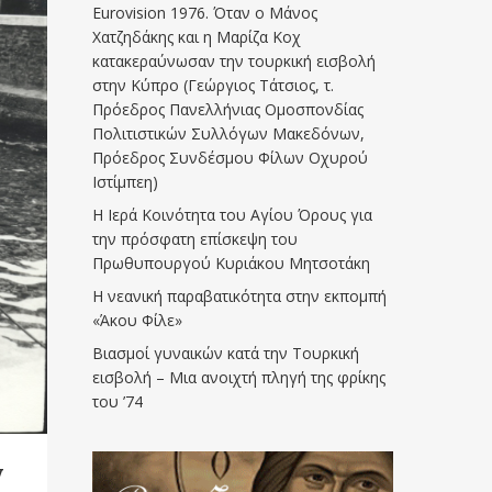
Eurovision 1976. Όταν ο Μάνος
Χατζηδάκης και η Μαρίζα Κοχ
κατακεραύνωσαν την τουρκική εισβολή
στην Κύπρο (Γεώργιος Τάτσιος, τ.
Πρόεδρος Πανελλήνιας Ομοσπονδίας
Πολιτιστικών Συλλόγων Μακεδόνων,
Πρόεδρος Συνδέσμου Φίλων Οχυρού
Ιστίμπεη)
Η Ιερά Κοινότητα του Αγίου Όρους για
την πρόσφατη επίσκεψη του
Πρωθυπουργού Κυριάκου Μητσοτάκη
Η νεανική παραβατικότητα στην εκπομπή
«Άκου Φίλε»
Βιασμοί γυναικών κατά την Τουρκική
εισβολή – Μια ανοιχτή πληγή της φρίκης
του ’74
ν