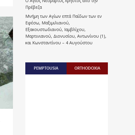
Ο Άγιος Νεομάρτυς Χρήστος από την
Πρέβεζα
Μνήμη των Aγίων επτά Παίδων των εν
Eφέσω, Mαξιμιλιανού,
Eξακουστωδιανού, Iαμβλίχου,
Mαρτινιανού, Διονυσίου, Aντωνίνου (1),
και Kωνσταντίνου – 4 Αυγούστου
PEMPTOUSIA
ORTHODOXIA
α