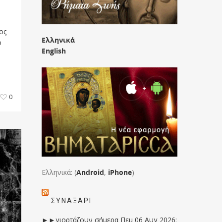
ος
Ελληνικά
ο
English
0
Ελληνικά: (
Android
,
iPhone
)
ΣΥΝΑΞΆΡΙ
►►γιορτάζουν σήμερα Πεμ 06 Αυγ 2026: