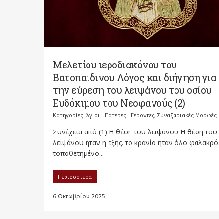
Μελετίου ιεροδιακόνου του
Βατοπαιδινου Λόγος και διήγηση για
την εύρεση του λειψάνου του οσίου
Ευδόκιμου του Νεοφανούς (2)
Κατηγορίες:
Άγιοι - Πατέρες - Γέροντες
,
Συναξαριακές Μορφές
Συνέχεια από (1) Η θέση του λειψάνου Η θέση του
λειψάνου ήταν η εξής. το κρανίο ήταν όλο φα­λα­κρό
τοποθετημένο...
Περισσότερα
6 Οκτωβρίου 2025