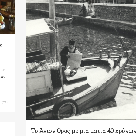
κ
ώτη
ον...
1
Το Άγιον Όρος με μια ματιά 40 χρόνω