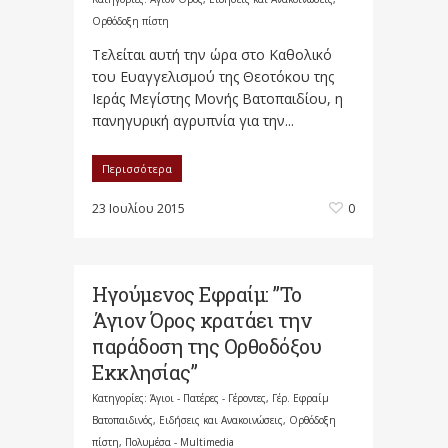
Ορθόδοξη πίστη
Τελείται αυτή την ώρα στο Καθολικό
του Ευαγγελισμού της Θεοτόκου της
Ιεράς Μεγίστης Μονής Βατοπαιδίου, η
πανηγυρική αγρυπνία για την...
Περισσότερα
23 Ιουλίου 2015
0
Ηγούμενος Εφραίμ: ”Το
Άγιον Όρος κρατάει την
παράδοση της Ορθοδόξου
Εκκλησίας”
Κατηγορίες:
Άγιοι - Πατέρες - Γέροντες
,
Γέρ. Εφραίμ
Βατοπαιδινός
,
Ειδήσεις και Ανακοινώσεις
,
Ορθόδοξη
πίστη
,
Πολυμέσα - Multimedia