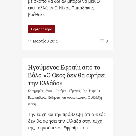
με σκοπό να δω αν μπορώ να μείνω
εκεί, αλλά…» Ο Νίκος Παπαδάκης
βρέθηκε...
Περισσότερα
11 Μαρτίου 2015
0
Ηγούμενος Εφραίμ από το
Βόλο: «Ο Θεός δεν θα αφήσει
την Ελλάδα»
Κατηγορίες:
Άγιοι - Πατέρες - Γέροντες
,
Γέρ. Εφραίμ
Βατοπαιδινός
,
Ειδήσεις και Ανακοινώσεις
,
Ορθόδοξη
πίστη
Την ευχή και την πρόβλεψη ότι ο Θεός
δεν θα αφήσει την Ελλάδα στην τύχη
της, ο ηγούμενος Εφραίμ, που...