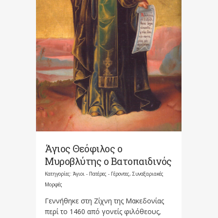
Άγιος Θεόφιλος ο
Μυροβλύτης ο Βατοπαιδινός
Κατηγορίες:
Άγιοι - Πατέρες - Γέροντες
,
Συναξαριακές
Μορφές
Γεννήθηκε στη Ζίχνη της Μακεδονίας
περί το 1460 από γονείς φιλόθεους,