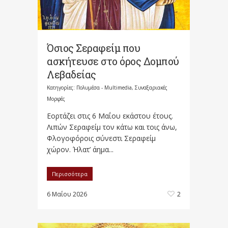
Όσιος Σεραφείμ που
ασκήτευσε στο όρος Δομπού
Λεβαδείας
Κατηγορίες:
Πολυμέσα - Multimedia
,
Συναξαριακές
Μορφές
Εορτάζει στις 6 Μαΐου εκάστου έτους.
Λιπών Σεραφείμ τον κάτω και τοις άνω,
Φλογοφόροις σύνεστι Σεραφείμ
χώρον. Ήλατ’ άημα...
Περισσότερα
6 Μαΐου 2026
2