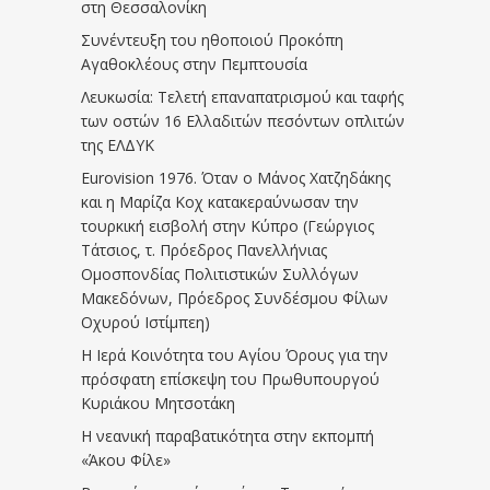
στη Θεσσαλονίκη
Συνέντευξη του ηθοποιού Προκόπη
Αγαθοκλέους στην Πεμπτουσία
Λευκωσία: Τελετή επαναπατρισμού και ταφής
των οστών 16 Ελλαδιτών πεσόντων οπλιτών
της ΕΛΔΥΚ
Eurovision 1976. Όταν ο Μάνος Χατζηδάκης
και η Μαρίζα Κοχ κατακεραύνωσαν την
τουρκική εισβολή στην Κύπρο (Γεώργιος
Τάτσιος, τ. Πρόεδρος Πανελλήνιας
Ομοσπονδίας Πολιτιστικών Συλλόγων
Μακεδόνων, Πρόεδρος Συνδέσμου Φίλων
Οχυρού Ιστίμπεη)
Η Ιερά Κοινότητα του Αγίου Όρους για την
πρόσφατη επίσκεψη του Πρωθυπουργού
Κυριάκου Μητσοτάκη
Η νεανική παραβατικότητα στην εκπομπή
«Άκου Φίλε»