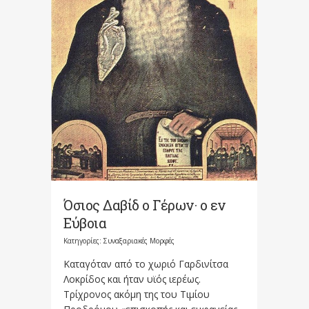
Όσιος Δαβίδ ο Γέρων· ο εν
Εύβοια
Κατηγορίες:
Συναξαριακές Μορφές
Καταγόταν από το χωριό Γαρδινίτσα
Λοκρίδος και ήταν υϊός ιερέως.
Τρίχρονος ακόμη της του Τιμίου