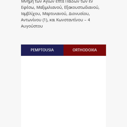
Μνήμη των Aγίων επτά Παίδων των εν
Eφέσω, Mαξιμιλιανού, Eξακουστωδιανού,
Iαμβλίχου, Mαρτινιανού, Διονυσίου,
Aντωνίνου (1), και Kωνσταντίνου – 4
Αυγούστου
PEMPTOUSIA
ORTHODOXIA