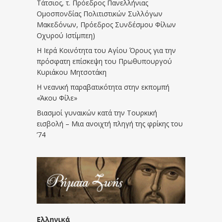
Τάτσιος, τ. Πρόεδρος Πανελλήνιας
Ομοσπονδίας Πολιτιστικών Συλλόγων
Μακεδόνων, Πρόεδρος Συνδέσμου Φίλων
Οχυρού Ιστίμπεη)
Η Ιερά Κοινότητα του Αγίου Όρους για την
πρόσφατη επίσκεψη του Πρωθυπουργού
Κυριάκου Μητσοτάκη
Η νεανική παραβατικότητα στην εκπομπή
«Άκου Φίλε»
Βιασμοί γυναικών κατά την Τουρκική
εισβολή – Μια ανοιχτή πληγή της φρίκης του
’74
Ελληνικά