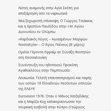
Λίστες αναμονής στην Αγία Σκέπη για
απεξάρτηση απο τα ναρκωτικά
Μια ξεχωριστή επίσκεψη: Ο Γιώργος Τσιάκκας
και η Χριστίνα Παυλίδου στην Ι.Μ. Αγίου
Διονυσίου εν Ολύμπω
«Καρδιακός Λόγος – Αγιασμένων Μορφών
Νοσταλγία» – Ο Άγιος Παΐσιος (Β’ μέρος)
Ομιλία Γέροντα Εφραίμ σε Σύναξη Φοιτητών
στη Θεσσαλονίκη
Συνέντευξη του ηθοποιού Προκόπη
Αγαθοκλέους στην Πεμπτουσία
Λευκωσία: Τελετή επαναπατρισμού και ταφής
των οστών 16 Ελλαδιτών πεσόντων οπλιτών
της ΕΛΔΥΚ
Eurovision 1976. Όταν ο Μάνος Χατζηδάκης
και η Μαρίζα Κοχ κατακεραύνωσαν την
τουρκική εισβολή στην Κύπρο (Γεώργιος