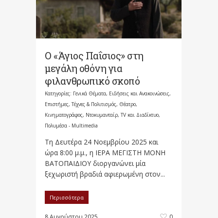
Ο «Άγιος Παΐσιος» στη
μεγάλη οθόνη για
φιλανθρωπικό σκοπό
Κατηγορίες:
Γενικά Θέματα
,
Ειδήσεις και Ανακοινώσεις
,
Επιστήμες, Τέχνες & Πολιτισμός
,
Θέατρο,
Κινηματογράφος, Ντοκυμανταίρ, TV και Διαδίκτυο
,
Πολυμέσα - Multimedia
Τη Δευτέρα 24 Νοεμβρίου 2025 και
ώρα 8:00 μ.μ., η ΙΕΡΑ ΜΕΓΙΣΤΗ ΜΟΝΗ
ΒΑΤΟΠΑΙΔΙΟΥ διοργανώνει μία
ξεχωριστή βραδιά αφιερωμένη στον...
Περισσότερα
8 Αυγούστου 2025
0