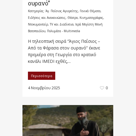
ουρανό”
Κατηγορίες:
Άγ. Παΐσιος Αγιορείτης
,
Γενικά Θέματα
,
Ειδήσεις και Ανακοινώσεις
,
Θέατρο, Κινηματογράφος,
Ντοκυμανταίρ, TV και Διαδίκτυο
,
Ιερά Μεγίστη Μονή
Βατοπαιδίου
,
Πολυμέσα - Multimedia
Η τηλεοπτική σειρά “Άγιος Παΐσιος –
Από τα Φάρασα στον ουρανό” έκανε
πρεμιέρα στη Γεωργία στο κρατικό
κανάλι IMEDI εχθές,...
Περισσότερα
4 Νοεμβρίου 2025
0