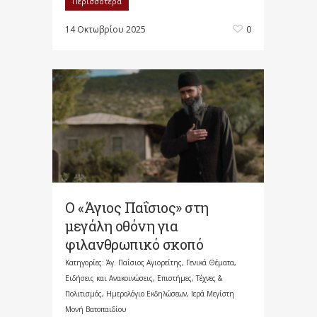
Περισσότερα
14 Οκτωβρίου 2025
0
Ο «Άγιος Παΐσιος» στη
μεγάλη οθόνη για
φιλανθρωπικό σκοπό
Κατηγορίες:
Άγ. Παΐσιος Αγιορείτης
,
Γενικά Θέματα
,
Ειδήσεις και Ανακοινώσεις
,
Επιστήμες, Τέχνες &
Πολιτισμός
,
Ημερολόγιο Εκδηλώσεων
,
Ιερά Μεγίστη
Μονή Βατοπαιδίου