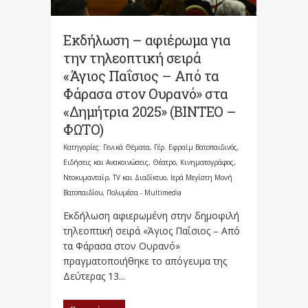
Εκδήλωση – αφιέρωμα για
την τηλεοπτική σειρά
«Άγιος Παΐσιος – Από τα
Φάρασα στον Ουρανό» στα
«Δημήτρια 2025» (ΒΙΝΤΕΟ –
ΦΩΤΟ)
Κατηγορίες:
Γενικά Θέματα
,
Γέρ. Εφραίμ Βατοπαιδινός
,
Ειδήσεις και Ανακοινώσεις
,
Θέατρο, Κινηματογράφος,
Ντοκυμανταίρ, TV και Διαδίκτυο
,
Ιερά Μεγίστη Μονή
Βατοπαιδίου
,
Πολυμέσα - Multimedia
Εκδήλωση αφιερωμένη στην δημοφιλή
τηλεοπτική σειρά «Άγιος Παΐσιος – Από
τα Φάρασα στον Ουρανό»
πραγματοποιήθηκε το απόγευμα της
Δεύτερας 13...