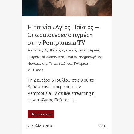
Η ταινία «Άγιος Παΐσιος –
Οι ωραιότερες στιγμές»
στην Pemptousia TV
Κατηγορίες:
Άγ. Παΐσιος Αγιορείτης
,
Γενικά Θέματα
,
Ειδήσεις και Ανακοινώσεις
,
Θέατρο, Κινηματογράφος,
Ντοκυμανταίρ, TV και Διαδίκτυο
,
Πολυμέσα -
Multimedia
Τη Δευτέρα 6 Ιουλίου στις 9:00 το
βράδυ κάνει πρεμιέρα στην
Pemptousia.TV σε live streaming η
ταινία «Άγιος Παΐσιος –...
Περισσότερα
2 Ιουλίου 2026
0