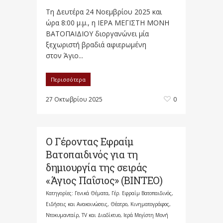
Τη Δευτέρα 24 Νοεμβρίου 2025 και
ώρα 8:00 μ.μ., η ΙΕΡΑ ΜΕΓΙΣΤΗ ΜΟΝΗ
ΒΑΤΟΠΑΙΔΙΟΥ διοργανώνει μία
ξεχωριστή βραδιά αφιερωμένη
στον Άγιο...
Περισσότερα
27 Οκτωβρίου 2025
0
Ο Γέροντας Εφραίμ
Βατοπαιδινός για τη
δημιουργία της σειράς
«Άγιος Παΐσιος» (ΒΙΝΤΕΟ)
Κατηγορίες:
Γενικά Θέματα
,
Γέρ. Εφραίμ Βατοπαιδινός
,
Ειδήσεις και Ανακοινώσεις
,
Θέατρο, Κινηματογράφος,
Ντοκυμανταίρ, TV και Διαδίκτυο
,
Ιερά Μεγίστη Μονή