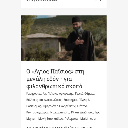
Ο «Άγιος Παΐσιος» στη
μεγάλη οθόνη για
φιλανθρωπικό σκοπό
Κατηγορίες:
Άγ. Παΐσιος Αγιορείτης
,
Γενικά Θέματα
,
Ειδήσεις και Ανακοινώσεις
,
Επιστήμες, Τέχνες &
Πολιτισμός
,
Ημερολόγιο Εκδηλώσεων
,
Θέατρο,
Κινηματογράφος, Ντοκυμανταίρ, TV και Διαδίκτυο
,
Ιερά
Μεγίστη Μονή Βατοπαιδίου
,
Πολυμέσα - Multimedia