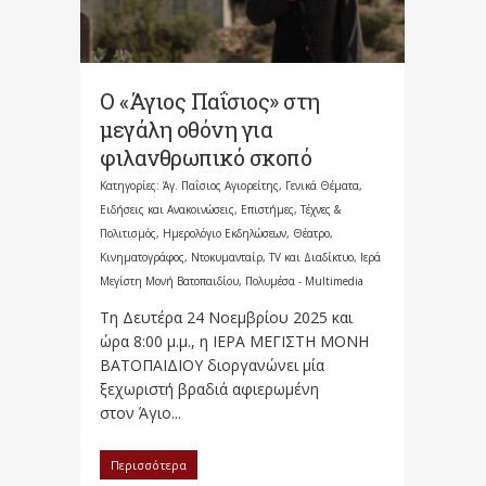
Ο «Άγιος Παΐσιος» στη
μεγάλη οθόνη για
φιλανθρωπικό σκοπό
Κατηγορίες:
Άγ. Παΐσιος Αγιορείτης
,
Γενικά Θέματα
,
Ειδήσεις και Ανακοινώσεις
,
Επιστήμες, Τέχνες &
Πολιτισμός
,
Ημερολόγιο Εκδηλώσεων
,
Θέατρο,
Κινηματογράφος, Ντοκυμανταίρ, TV και Διαδίκτυο
,
Ιερά
Μεγίστη Μονή Βατοπαιδίου
,
Πολυμέσα - Multimedia
Τη Δευτέρα 24 Νοεμβρίου 2025 και
ώρα 8:00 μ.μ., η ΙΕΡΑ ΜΕΓΙΣΤΗ ΜΟΝΗ
ΒΑΤΟΠΑΙΔΙΟΥ διοργανώνει μία
ξεχωριστή βραδιά αφιερωμένη
στον Άγιο...
Περισσότερα