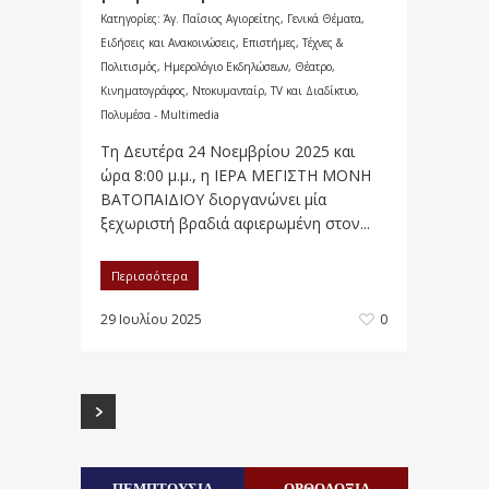
Κατηγορίες:
Άγ. Παΐσιος Αγιορείτης
,
Γενικά Θέματα
,
Ειδήσεις και Ανακοινώσεις
,
Επιστήμες, Τέχνες &
Πολιτισμός
,
Ημερολόγιο Εκδηλώσεων
,
Θέατρο,
Κινηματογράφος, Ντοκυμανταίρ, TV και Διαδίκτυο
,
Πολυμέσα - Multimedia
Τη Δευτέρα 24 Νοεμβρίου 2025 και
ώρα 8:00 μ.μ., η ΙΕΡΑ ΜΕΓΙΣΤΗ ΜΟΝΗ
ΒΑΤΟΠΑΙΔΙΟΥ διοργανώνει μία
ξεχωριστή βραδιά αφιερωμένη στον...
Περισσότερα
29 Ιουλίου 2025
0
ΠΕΜΠΤΟΥΣΙΑ
ΟΡΘΟΔΟΞΙΑ