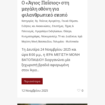
Ο «Άγιος Παΐσιος» στη
μεγάλη οθόνη για
φιλανθρωπικό σκοπό
Κατηγορίες:
Άγ. Παΐσιος Αγιορείτης
,
Γενικά Θέματα
,
Ειδήσεις και Ανακοινώσεις
,
Επιστήμες, Τέχνες &
Πολιτισμός
,
Ημερολόγιο Εκδηλώσεων
,
Θέατρο,
Κινηματογράφος, Ντοκυμανταίρ, TV και Διαδίκτυο
,
Ιερά
Μεγίστη Μονή Βατοπαιδίου
,
Πολυμέσα - Multimedia
Τη Δευτέρα 24 Νοεμβρίου 2025 και
ώρα 8:00 μ.μ., η ΙΕΡΑ ΜΕΓΙΣΤΗ ΜΟΝΗ
ΒΑΤΟΠΑΙΔΙΟΥ διοργανώνει μία
ξεχωριστή βραδιά αφιερωμένη
στον Άγιο...
Περισσότερα
12 Νοεμβρίου 2025
0