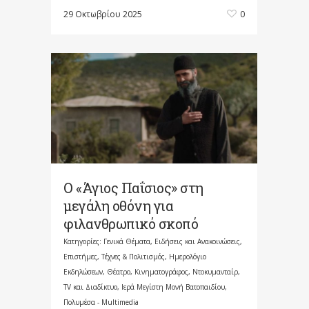
29 Οκτωβρίου 2025
0
Ο «Άγιος Παΐσιος» στη
μεγάλη οθόνη για
φιλανθρωπικό σκοπό
Κατηγορίες:
Γενικά Θέματα
,
Ειδήσεις και Ανακοινώσεις
,
Επιστήμες, Τέχνες & Πολιτισμός
,
Ημερολόγιο
Εκδηλώσεων
,
Θέατρο, Κινηματογράφος, Ντοκυμανταίρ,
TV και Διαδίκτυο
,
Ιερά Μεγίστη Μονή Βατοπαιδίου
,
Πολυμέσα - Multimedia