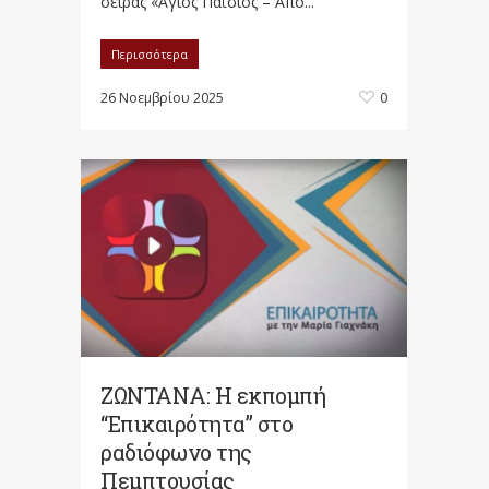
σειράς «Άγιος Παΐσιος – Από...
Περισσότερα
26 Νοεμβρίου 2025
0
ΖΩΝΤΑΝΑ: Η εκπομπή
“Επικαιρότητα” στο
ραδιόφωνο της
Πεμπτουσίας