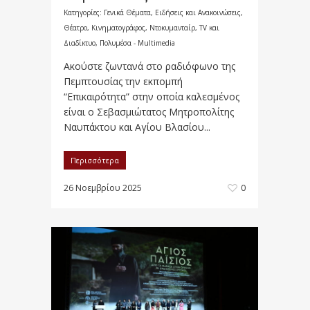
Κατηγορίες:
Γενικά Θέματα
,
Ειδήσεις και Ανακοινώσεις
,
Θέατρο, Κινηματογράφος, Ντοκυμανταίρ, TV και
Διαδίκτυο
,
Πολυμέσα - Multimedia
Ακούστε ζωντανά στο ραδιόφωνο της
Πεμπτουσίας την εκπομπή
“Επικαιρότητα” στην οποία καλεσμένος
είναι ο Σεβασμιώτατος Μητροπολίτης
Ναυπάκτου και Αγίου Βλασίου...
Περισσότερα
26 Νοεμβρίου 2025
0