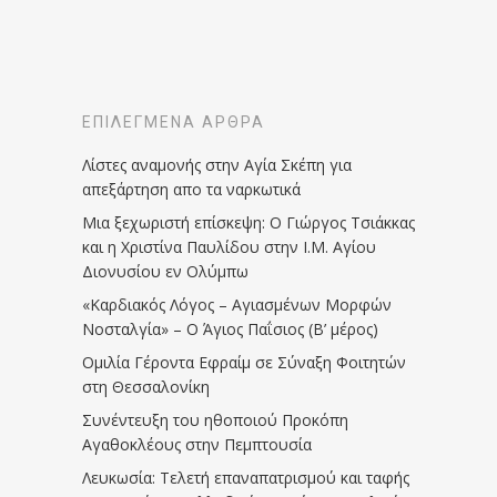
ΕΠΙΛΕΓΜΈΝΑ ΆΡΘΡΑ
Λίστες αναμονής στην Αγία Σκέπη για
απεξάρτηση απο τα ναρκωτικά
Μια ξεχωριστή επίσκεψη: Ο Γιώργος Τσιάκκας
και η Χριστίνα Παυλίδου στην Ι.Μ. Αγίου
Διονυσίου εν Ολύμπω
«Καρδιακός Λόγος – Αγιασμένων Μορφών
Νοσταλγία» – Ο Άγιος Παΐσιος (Β’ μέρος)
Ομιλία Γέροντα Εφραίμ σε Σύναξη Φοιτητών
στη Θεσσαλονίκη
Συνέντευξη του ηθοποιού Προκόπη
Αγαθοκλέους στην Πεμπτουσία
Λευκωσία: Τελετή επαναπατρισμού και ταφής