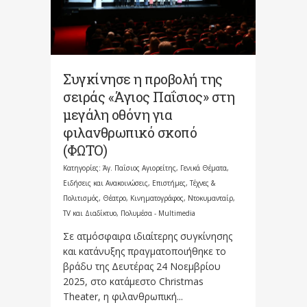
Συγκίνησε η προβολή της
σειράς «Άγιος Παΐσιος» στη
μεγάλη οθόνη για
φιλανθρωπικό σκοπό
(ΦΩΤΟ)
Κατηγορίες:
Άγ. Παΐσιος Αγιορείτης
,
Γενικά Θέματα
,
Ειδήσεις και Ανακοινώσεις
,
Επιστήμες, Τέχνες &
Πολιτισμός
,
Θέατρο, Κινηματογράφος, Ντοκυμανταίρ,
TV και Διαδίκτυο
,
Πολυμέσα - Multimedia
Σε ατμόσφαιρα ιδιαίτερης συγκίνησης
και κατάνυξης πραγματοποιήθηκε το
βράδυ της Δευτέρας 24 Νοεμβρίου
2025, στο κατάμεστο Christmas
Theater, η φιλανθρωπική...