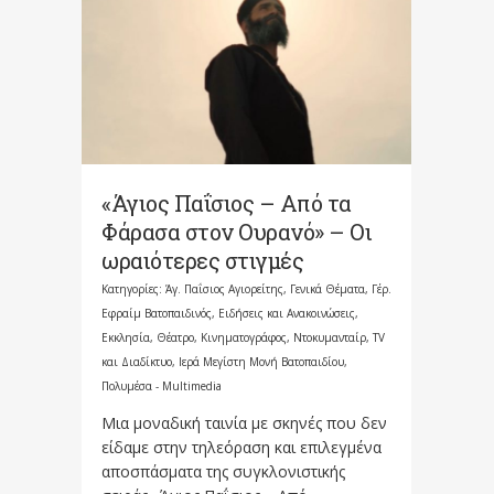
«Άγιος Παΐσιος – Από τα
Φάρασα στον Ουρανό» – Οι
ωραιότερες στιγμές
Κατηγορίες:
Άγ. Παΐσιος Αγιορείτης
,
Γενικά Θέματα
,
Γέρ.
Εφραίμ Βατοπαιδινός
,
Ειδήσεις και Ανακοινώσεις
,
Εκκλησία
,
Θέατρο, Κινηματογράφος, Ντοκυμανταίρ, TV
και Διαδίκτυο
,
Ιερά Μεγίστη Μονή Βατοπαιδίου
,
Πολυμέσα - Multimedia
Μια μοναδική ταινία με σκηνές που δεν
είδαμε στην τηλεόραση και επιλεγμένα
αποσπάσματα της συγκλονιστικής