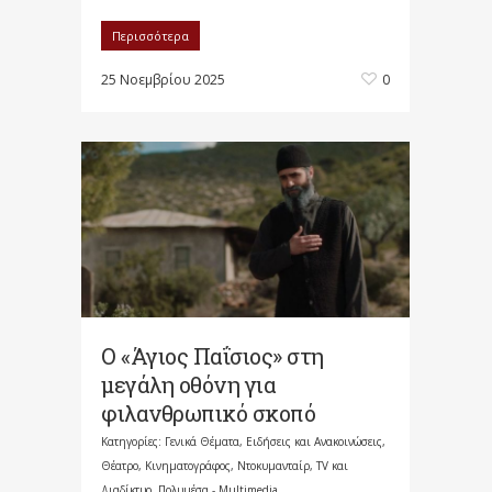
Περισσότερα
25 Νοεμβρίου 2025
0
Ο «Άγιος Παΐσιος» στη
μεγάλη οθόνη για
φιλανθρωπικό σκοπό
Κατηγορίες:
Γενικά Θέματα
,
Ειδήσεις και Ανακοινώσεις
,
Θέατρο, Κινηματογράφος, Ντοκυμανταίρ, TV και
Διαδίκτυο
,
Πολυμέσα - Multimedia