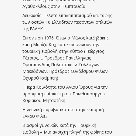
Αγαθοκλέους στην Πεμπτουσία
Λευκωσία: Τελετή επαναπατρισμού και ταφής
των οστών 16 Ελλαδιτών πεσόντων οπλιτών
της ΕΛΔΥΚ
Eurovision 1976. Όταν ο Μάνος Χατζηδάκης
και η Μαρίζα Κοχ κατακεραύνωσαν την
τουρκική εισβολή στην Κύπρο (Γεώργιος
Τάτσιος, τ. Πρόεδρος Πανελλήνιας
Ομοσπονδίας Πολιτιστικών Συλλόγων
Μακεδόνων, Πρόεδρος Συνδέσμου Φίλων
Οχυρού Ιστίμπεη)
Η Ιερά Κοινότητα του Αγίου Όρους για την
πρόσφατη επίσκεψη του Πρωθυπουργού
Κυριάκου Μητσοτάκη
Η νεανική παραβατικότητα στην εκπομπή
«Άκου Φίλε»
Βιασμοί γυναικών κατά την Τουρκική
εισβολή – Μια ανοιχτή πληγή της φρίκης του