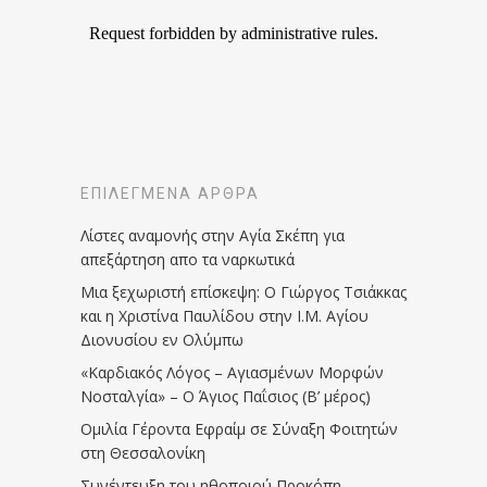
ΕΠΙΛΕΓΜΈΝΑ ΆΡΘΡΑ
Λίστες αναμονής στην Αγία Σκέπη για
απεξάρτηση απο τα ναρκωτικά
Μια ξεχωριστή επίσκεψη: Ο Γιώργος Τσιάκκας
και η Χριστίνα Παυλίδου στην Ι.Μ. Αγίου
Διονυσίου εν Ολύμπω
«Καρδιακός Λόγος – Αγιασμένων Μορφών
Νοσταλγία» – Ο Άγιος Παΐσιος (Β’ μέρος)
Ομιλία Γέροντα Εφραίμ σε Σύναξη Φοιτητών
στη Θεσσαλονίκη
Συνέντευξη του ηθοποιού Προκόπη