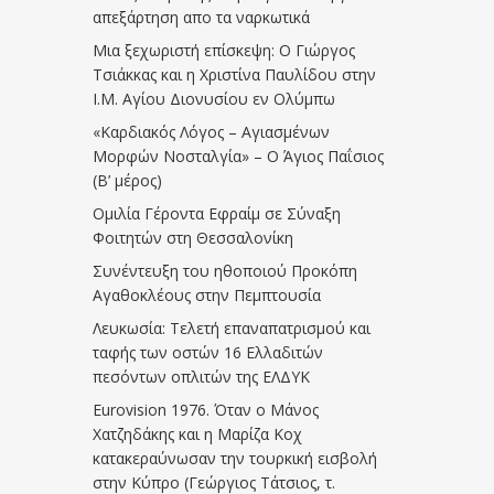
απεξάρτηση απο τα ναρκωτικά
Μια ξεχωριστή επίσκεψη: Ο Γιώργος
Τσιάκκας και η Χριστίνα Παυλίδου στην
Ι.Μ. Αγίου Διονυσίου εν Ολύμπω
«Καρδιακός Λόγος – Αγιασμένων
Μορφών Νοσταλγία» – Ο Άγιος Παΐσιος
(Β’ μέρος)
Ομιλία Γέροντα Εφραίμ σε Σύναξη
Φοιτητών στη Θεσσαλονίκη
Συνέντευξη του ηθοποιού Προκόπη
Αγαθοκλέους στην Πεμπτουσία
Λευκωσία: Τελετή επαναπατρισμού και
ταφής των οστών 16 Ελλαδιτών
πεσόντων οπλιτών της ΕΛΔΥΚ
Eurovision 1976. Όταν ο Μάνος
Χατζηδάκης και η Μαρίζα Κοχ
κατακεραύνωσαν την τουρκική εισβολή
στην Κύπρο (Γεώργιος Τάτσιος, τ.