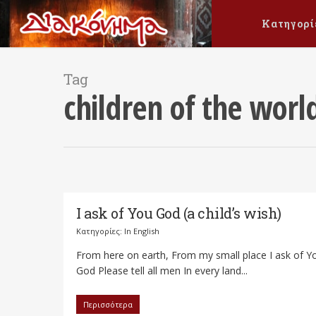
Κατηγορί
Tag
children of the worl
I ask of You God (a child’s wish)
Κατηγορίες:
In English
From here on earth, From my small place I ask of Y
God Please tell all men In every land...
Περισσότερα