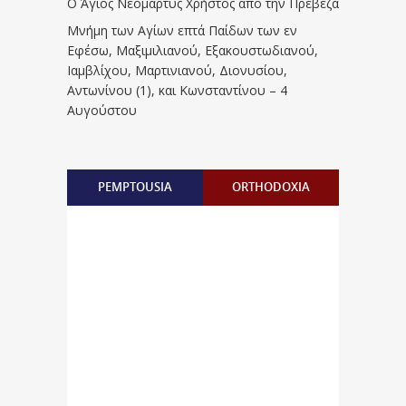
Ο Άγιος Νεομάρτυς Χρήστος από την Πρέβεζα
Μνήμη των Aγίων επτά Παίδων των εν
Eφέσω, Mαξιμιλιανού, Eξακουστωδιανού,
Iαμβλίχου, Mαρτινιανού, Διονυσίου,
Aντωνίνου (1), και Kωνσταντίνου – 4
Αυγούστου
PEMPTOUSIA
ORTHODOXIA