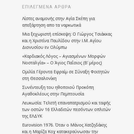
ΕΠΙΛΕΓΜΈΝΑ ΆΡΘΡΑ
Λίστες αναμονής στην Αγία Σκέπη για
απεξάρτηση απο τα ναρκωτικά
Μια ξεχωριστή επίσκεψη: Ο Γιώργος Τσιάκκας
και η Χριστίνα Παυλίδου στην Ι.Μ. Αγίου
Διονυσίου εν Ολύμπω
«Καρδιακός Λόγος – Αγιασμένων Μορφών
Νοσταλγία» – Ο Άγιος Παΐσιος (Β’ μέρος)
Ομιλία Γέροντα Εφραίμ σε Σύναξη Φοιτητών
στη Θεσσαλονίκη
Συνέντευξη του ηθοποιού Προκόπη
Αγαθοκλέους στην Πεμπτουσία
Λευκωσία: Τελετή επαναπατρισμού και ταφής
των οστών 16 Ελλαδιτών πεσόντων οπλιτών
της ΕΛΔΥΚ
Eurovision 1976. Όταν ο Μάνος Χατζηδάκης
και η Μαρίζα Κοχ κατακεραύνωσαν την