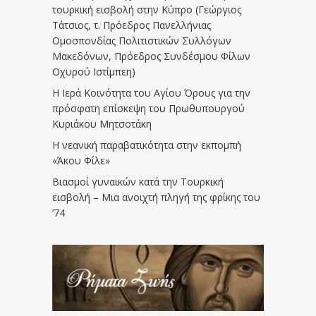
τουρκική εισβολή στην Κύπρο (Γεώργιος
Τάτσιος, τ. Πρόεδρος Πανελλήνιας
Ομοσπονδίας Πολιτιστικών Συλλόγων
Μακεδόνων, Πρόεδρος Συνδέσμου Φίλων
Οχυρού Ιστίμπεη)
Η Ιερά Κοινότητα του Αγίου Όρους για την
πρόσφατη επίσκεψη του Πρωθυπουργού
Κυριάκου Μητσοτάκη
Η νεανική παραβατικότητα στην εκπομπή
«Άκου Φίλε»
Βιασμοί γυναικών κατά την Τουρκική
εισβολή – Μια ανοιχτή πληγή της φρίκης του
’74