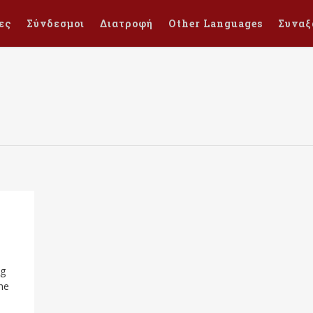
ες
Σύνδεσμοι
Διατροφή
Other Languages
Συναξ
ng
he