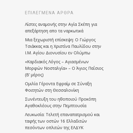
ΕΠΙΛΕΓΜΈΝΑ ΆΡΘΡΑ
Λίστες αναμονής στην Αγία Σκέπη για
απεξάρτηση απο τα ναρκωτικά
Μια ξεχωριστή επίσκεψη: Ο Γιώργος
Τσιάκκας και η Χριστίνα Παυλίδου στην
Ι.Μ. Αγίου Διονυσίου εν Ολύμπω
«Καρδιακός Λόγος – Αγιασμένων
Μορφών Νοσταλγία» – Ο Άγιος Παΐσιος
(Β’ μέρος)
Ομιλία Γέροντα Εφραίμ σε Σύναξη
Φοιτητών στη Θεσσαλονίκη
Συνέντευξη του ηθοποιού Προκόπη
Αγαθοκλέους στην Πεμπτουσία
Λευκωσία: Τελετή επαναπατρισμού και
ταφής των οστών 16 Ελλαδιτών
πεσόντων οπλιτών της ΕΛΔΥΚ