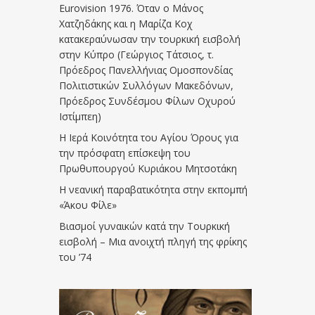
Eurovision 1976. Όταν ο Μάνος
Χατζηδάκης και η Μαρίζα Κοχ
κατακεραύνωσαν την τουρκική εισβολή
στην Κύπρο (Γεώργιος Τάτσιος, τ.
Πρόεδρος Πανελλήνιας Ομοσπονδίας
Πολιτιστικών Συλλόγων Μακεδόνων,
Πρόεδρος Συνδέσμου Φίλων Οχυρού
Ιστίμπεη)
Η Ιερά Κοινότητα του Αγίου Όρους για
την πρόσφατη επίσκεψη του
Πρωθυπουργού Κυριάκου Μητσοτάκη
Η νεανική παραβατικότητα στην εκπομπή
«Άκου Φίλε»
Βιασμοί γυναικών κατά την Τουρκική
εισβολή – Μια ανοιχτή πληγή της φρίκης
του ’74