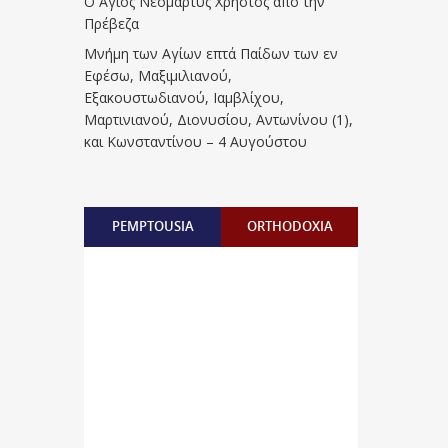
Ο Άγιος Νεομάρτυς Χρήστος από την
Πρέβεζα
Μνήμη των Aγίων επτά Παίδων των εν
Eφέσω, Mαξιμιλιανού,
Eξακουστωδιανού, Iαμβλίχου,
Mαρτινιανού, Διονυσίου, Aντωνίνου (1),
και Kωνσταντίνου – 4 Αυγούστου
PEMPTOUSIA
ORTHODOXIA