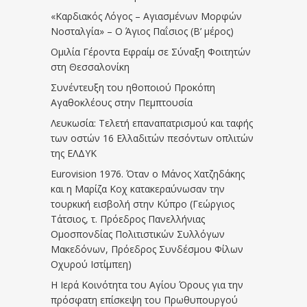
«Καρδιακός Λόγος – Αγιασμένων Μορφών
Νοσταλγία» – Ο Άγιος Παΐσιος (Β’ μέρος)
Ομιλία Γέροντα Εφραίμ σε Σύναξη Φοιτητών
στη Θεσσαλονίκη
Συνέντευξη του ηθοποιού Προκόπη
Αγαθοκλέους στην Πεμπτουσία
Λευκωσία: Τελετή επαναπατρισμού και ταφής
των οστών 16 Ελλαδιτών πεσόντων οπλιτών
της ΕΛΔΥΚ
Eurovision 1976. Όταν ο Μάνος Χατζηδάκης
και η Μαρίζα Κοχ κατακεραύνωσαν την
τουρκική εισβολή στην Κύπρο (Γεώργιος
Τάτσιος, τ. Πρόεδρος Πανελλήνιας
Ομοσπονδίας Πολιτιστικών Συλλόγων
Μακεδόνων, Πρόεδρος Συνδέσμου Φίλων
Οχυρού Ιστίμπεη)
Η Ιερά Κοινότητα του Αγίου Όρους για την
πρόσφατη επίσκεψη του Πρωθυπουργού