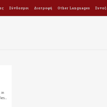
ες
Σύνδεσμοι
Διατροφή
Other Languages
Συναξ
 in
es...