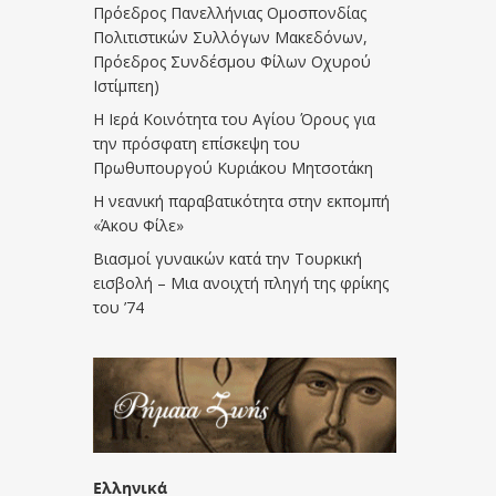
Πρόεδρος Πανελλήνιας Ομοσπονδίας
Πολιτιστικών Συλλόγων Μακεδόνων,
Πρόεδρος Συνδέσμου Φίλων Οχυρού
Ιστίμπεη)
Η Ιερά Κοινότητα του Αγίου Όρους για
την πρόσφατη επίσκεψη του
Πρωθυπουργού Κυριάκου Μητσοτάκη
Η νεανική παραβατικότητα στην εκπομπή
«Άκου Φίλε»
Βιασμοί γυναικών κατά την Τουρκική
εισβολή – Μια ανοιχτή πληγή της φρίκης
του ’74
Ελληνικά