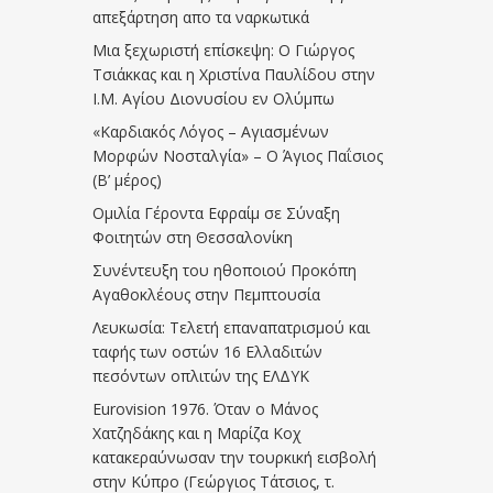
απεξάρτηση απο τα ναρκωτικά
Μια ξεχωριστή επίσκεψη: Ο Γιώργος
Τσιάκκας και η Χριστίνα Παυλίδου στην
Ι.Μ. Αγίου Διονυσίου εν Ολύμπω
«Καρδιακός Λόγος – Αγιασμένων
Μορφών Νοσταλγία» – Ο Άγιος Παΐσιος
(Β’ μέρος)
Ομιλία Γέροντα Εφραίμ σε Σύναξη
Φοιτητών στη Θεσσαλονίκη
Συνέντευξη του ηθοποιού Προκόπη
Αγαθοκλέους στην Πεμπτουσία
Λευκωσία: Τελετή επαναπατρισμού και
ταφής των οστών 16 Ελλαδιτών
πεσόντων οπλιτών της ΕΛΔΥΚ
Eurovision 1976. Όταν ο Μάνος
Χατζηδάκης και η Μαρίζα Κοχ
κατακεραύνωσαν την τουρκική εισβολή
στην Κύπρο (Γεώργιος Τάτσιος, τ.